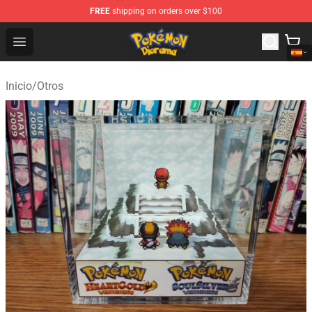
FREE
shipping on orders over $100
Pokemon Diorama Shop - The Best Store of Pokemon D
Open menu
Inicio
/
Otros