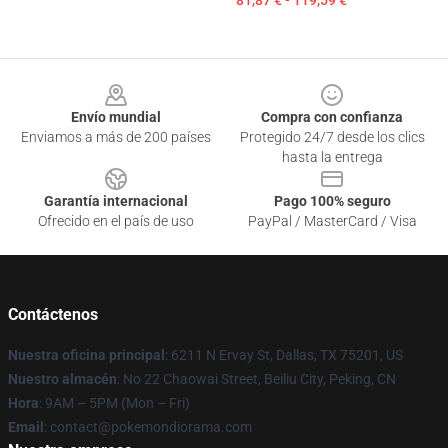
81,87 € - 119,59 €
Footer
Envío mundial
Compra con confianza
Enviamos a más de 200 países
Protegido 24/7 desde los clics
hasta la entrega
Garantía internacional
Pago 100% seguro
Ofrecido en el país de uso
PayPal / MasterCard / Visa
Contáctenos
Nuestra oficina principal
: 6211 N Ervay St, Dallas, TX 75201, US
Nuestro almacén
: No 22 Chaowai Street, Beiliu City, Peking, CN
Hora
: 9AM – 5PM (Mon – Fri)
Email
: contact@pokemondiorama.com