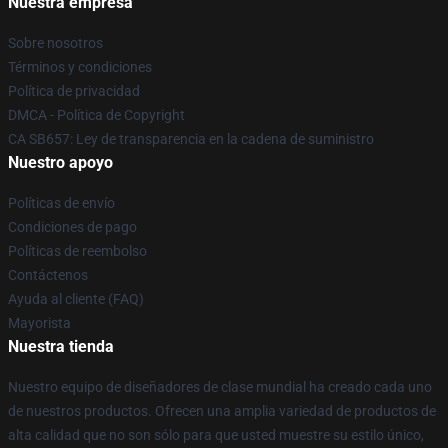
Nuestra empresa
Sobre nosotros
Términos y condiciones
Política de privacidad
DMCA - Política de Copyright
CA SB657: Ley de transparencia en la cadena de suministro
Nuestro apoyo
Políticas de envío
Condiciones de pago
Políticas de reembolso
Contáctenos
Ayuda al cliente (FAQ)
Mayorista
Nuestra tienda
Nuestro equipo de diseñadores de clase mundial ha creado cada uno
de nuestros productos. Ofrecen una amplia variedad de productos de
alta calidad que no son sólo para que usted muestre su estilo único,