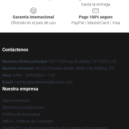
hasta la entrega
Garantía internacional
Pago 100% seguro
Ofrecido en el país de uso
PayPal / MasterCard / Visa
Contáctenos
Nuestra oficina principal
: 6211 N Ervay St, Dallas, TX 75201, US
Nuestro almacén
: No 22 Chaowai Street, Beiliu City, Peking, CN
Hora
: 9AM – 5PM (Mon – Fri)
Email
: contact@pokemondiorama.com
Nuestra empresa
Sobre nosotros
Términos y condiciones
Política de privacidad
DMCA - Política de Copyright
CA SB657: Ley de transparencia en la cadena de suministro