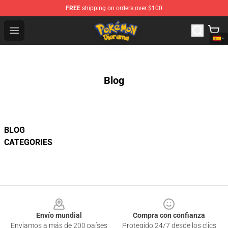
FREE
shipping on orders over $100
Pokemon Diorama Shop - The Best Store of Pokemon D
Open menu
Blog
BLOG
CATEGORIES
Footer
Envío mundial
Compra con confianza
Enviamos a más de 200 países
Protegido 24/7 desde los clics