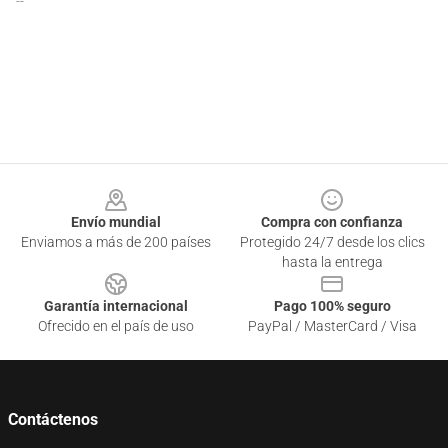
--
Footer
Envío mundial
Compra con confianza
Enviamos a más de 200 países
Protegido 24/7 desde los clics
hasta la entrega
Garantía internacional
Pago 100% seguro
Ofrecido en el país de uso
PayPal / MasterCard / Visa
Contáctenos