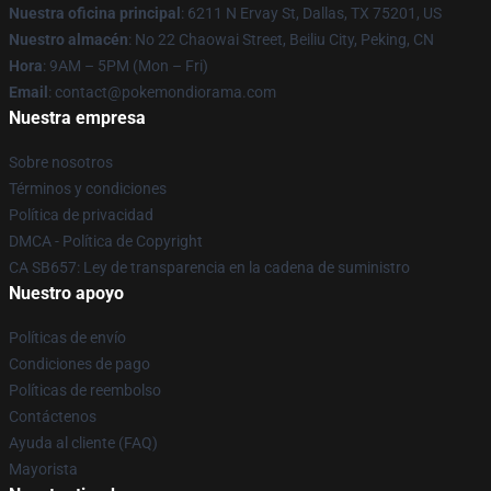
Nuestra oficina principal
: 6211 N Ervay St, Dallas, TX 75201, US
Nuestro almacén
: No 22 Chaowai Street, Beiliu City, Peking, CN
Hora
: 9AM – 5PM (Mon – Fri)
Email
: contact@pokemondiorama.com
Nuestra empresa
Sobre nosotros
Términos y condiciones
Política de privacidad
DMCA - Política de Copyright
CA SB657: Ley de transparencia en la cadena de suministro
Nuestro apoyo
Políticas de envío
Condiciones de pago
Políticas de reembolso
Contáctenos
Ayuda al cliente (FAQ)
Mayorista