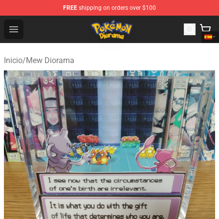
FREE
shipping on orders over $100
Pokemon Diorama Shop - The Best Store of Pokemon D
Open menu
Inicio
/
Mew Diorama