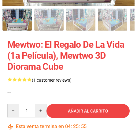
Mewtwo: El Regalo De La Vida
(1a Película), Mewtwo 3D
Diorama Cube
(1 customer reviews)
--
Quantity
AÑADIR AL CARRITO
Esta venta termina en
04
:
25
:
54