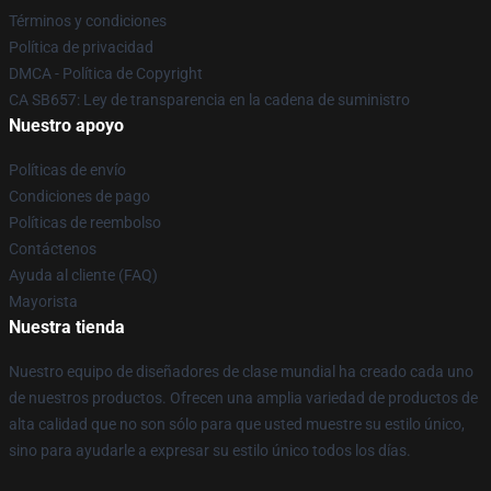
Términos y condiciones
Política de privacidad
DMCA - Política de Copyright
CA SB657: Ley de transparencia en la cadena de suministro
Nuestro apoyo
Políticas de envío
Condiciones de pago
Políticas de reembolso
Contáctenos
Ayuda al cliente (FAQ)
Mayorista
Nuestra tienda
Nuestro equipo de diseñadores de clase mundial ha creado cada uno
de nuestros productos. Ofrecen una amplia variedad de productos de
alta calidad que no son sólo para que usted muestre su estilo único,
sino para ayudarle a expresar su estilo único todos los días.