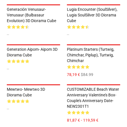
Generación Venusaur-
Lugia Encounter (SoulSilver),
Venusaur (Bulbasaur
Lugia SoulSilver 3D Diorama
Evolution) 3D Diorama Cube
Cube
--
--
Generation Aipom- Aipom 3D
Platinum Starters (Turtwig,
Diorama Cube
Chimchar, Piplup), Turtwig,
Chimchar
--
78,19 €
$84.99
Mewtwo- Mewtwo 3D
CUSTOMIZABLE Beach Water
Diorama Cube
Anniversary Valentine's Box-
Couple's Anniversary Date-
NEW2301T1
--
81,87 € - 119,59 €