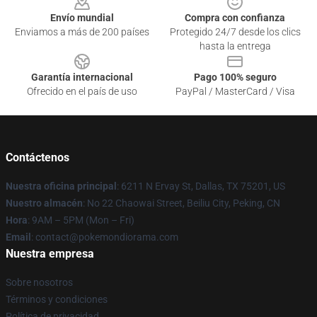
Envío mundial
Compra con confianza
Enviamos a más de 200 países
Protegido 24/7 desde los clics
hasta la entrega
Garantía internacional
Pago 100% seguro
Ofrecido en el país de uso
PayPal / MasterCard / Visa
Contáctenos
Nuestra oficina principal
: 6211 N Ervay St, Dallas, TX 75201, US
Nuestro almacén
: No 22 Chaowai Street, Beiliu City, Peking, CN
Hora
: 9AM – 5PM (Mon – Fri)
Email
: contact@pokemondiorama.com
Nuestra empresa
Sobre nosotros
Términos y condiciones
Política de privacidad