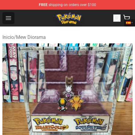
FREE
shipping on orders over $100
Pokemon Diorama Shop - The Best Store of Pokemon D
Open menu
Inicio
/
Mew Diorama