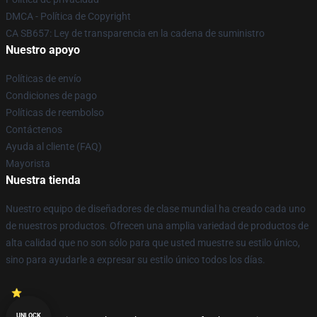
DMCA - Política de Copyright
CA SB657: Ley de transparencia en la cadena de suministro
Nuestro apoyo
Políticas de envío
Condiciones de pago
Políticas de reembolso
Contáctenos
Ayuda al cliente (FAQ)
Mayorista
Nuestra tienda
Nuestro equipo de diseñadores de clase mundial ha creado cada uno
de nuestros productos. Ofrecen una amplia variedad de productos de
alta calidad que no son sólo para que usted muestre su estilo único,
sino para ayudarle a expresar su estilo único todos los días.
UNLOCK