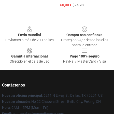
68,98 €
$74.98
Footer
Envío mundial
Compra con confianza
Enviamos a más de 200 países
Protegido 24/7 desde los clics
hasta la entrega
Garantía internacional
Pago 100% seguro
Ofrecido en el país de uso
PayPal / MasterCard / Visa
Contáctenos
Nuestra oficina principal
: 6211 N Ervay St, Dallas, TX 75201, US
Nuestro almacén
: No 22 Chaowai Street, Beiliu City, Peking, CN
Hora
: 9AM – 5PM (Mon – Fri)
Email
: contact@pokemondiorama.com