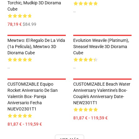
Torchic, Mudkip 3D Diorama
Cube
--
78,19 €
$84.99
Mewtwo: El Regalo De La Vida
Evolution Weavile (Platinum),
(1a Película), Mewtwo 3D
Sneasel Weavile 3D Diorama
Diorama Cube
Cube
--
--
CUSTOMIZABLE Equipo
CUSTOMIZABLE Beach Water
Rocket Aniversario De San
Anniversary Valentine's Box-
Valentín Box- Pareja
Couple's Anniversary Date-
Aniversario Fecha
NEW2301T1
NUEVO2301T1
81,87 € - 119,59 €
81,87 € - 119,59 €