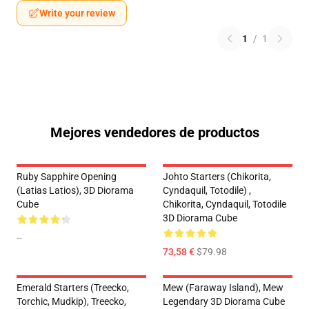
Write your review
1
/
1
Mejores vendedores de productos
Ruby Sapphire Opening
Johto Starters (Chikorita,
(Latias Latios), 3D Diorama
Cyndaquil, Totodile) ,
Cube
Chikorita, Cyndaquil, Totodile
3D Diorama Cube
--
73,58 €
$79.98
Emerald Starters (Treecko,
Mew (Faraway Island), Mew
Torchic, Mudkip), Treecko,
Legendary 3D Diorama Cube