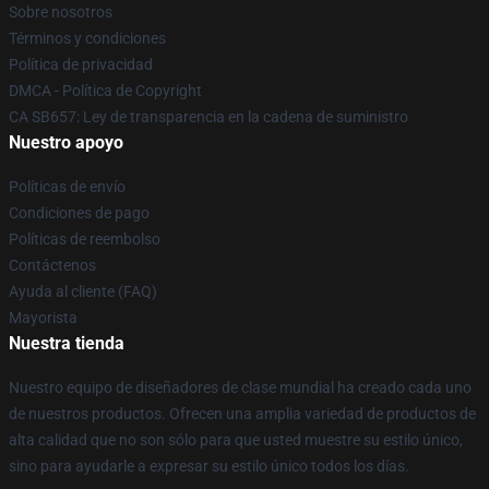
Sobre nosotros
Términos y condiciones
Política de privacidad
DMCA - Política de Copyright
CA SB657: Ley de transparencia en la cadena de suministro
Nuestro apoyo
Políticas de envío
Condiciones de pago
Políticas de reembolso
Contáctenos
Ayuda al cliente (FAQ)
Mayorista
Nuestra tienda
Nuestro equipo de diseñadores de clase mundial ha creado cada uno
de nuestros productos. Ofrecen una amplia variedad de productos de
alta calidad que no son sólo para que usted muestre su estilo único,
sino para ayudarle a expresar su estilo único todos los días.