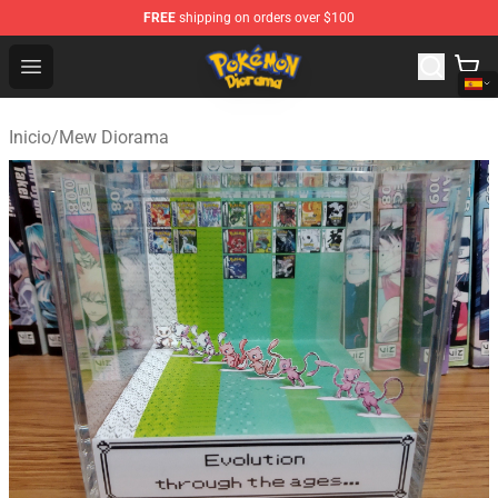
FREE
shipping on orders over $100
Pokemon Diorama Shop - The Best Store of Pokemon D
Open menu
Inicio
/
Mew Diorama