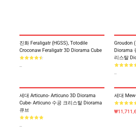
진화 Feraligatr (HGSS), Totodile
Groudon 
Croconaw Feraligatr 3D Diorama Cube
Diorama 
리스탈 Di
--
--
세대 Articuno- Articuno 3D Diorama
세대 Mew-
Cube- Articuno 수공 크리스탈 Diorama
큐브
₩11,711,
--