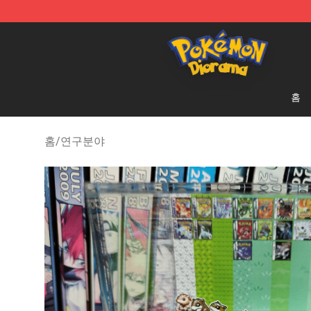
Pokemon Diorama Shop - The Best Store of Pokemon
홈
홈
/
연구분야