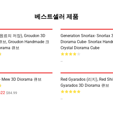
베스트셀러 제품
(원료의 저장), Groudon 3D
Generation Snorlax- Snorlax 
큐브, Groudon Handmade 크
Diorama Cube- Snorlax Han
orama 큐브
Crystal Diorama Cube
--
 Mew 3D Diorama 큐브
Red Gyarados (리지), Red Shi
Gyarados 3D Diorama 큐브
622
$84.99
--