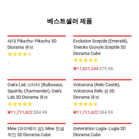
베스트셀러 제품
세대 Pikachu- Pikachu 3D
Evolution Sceptile (Emerald),
Diorama 큐브
Treecko Grovyle Sceptile 3D
Diorama Cube
--
₩11,021,244
$79.98
Oak's Lab 스타터 (Bulbasaur,
Volcarona (Relic Castle),
Squirtle, Charmander), Oak's
Volcarona Relic 성 3D
Lab 3D Diorama 큐브
Diorama 큐브
₩11,711,622
$84.99
₩11,711,622
$84.99
Mew (파라웨이 섬), Mew 전설
Generation Lugia- Lugia 3D
적인 3D Diorama Cube
Diorama Cube