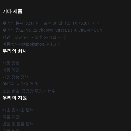
기타 제품
우리의 본사
: 6211 N 에르바 St, 댈러스, TX 75201, 미국
우리의 창고
: No. 22 Chaowai Street, Beiliu City, 페킹, CN
시간 :
: 오전 9시 ~ 오후 5시 (월 ~ 금)
이름 *
: 연락처pokemon카테고리
우리의 회사
제품 정보
이용 약관
개인 정보 정책
DMCA - 저작권 정책
모델 번호: 공급망 투명성 행위
우리의 지원
배송 및 배송 정책
지불 기간
반품 및 환불 정책
기타 제품