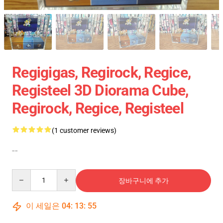
Regigigas, Regirock, Regice,
Registeel 3D Diorama Cube,
Regirock, Regice, Registeel
(1 customer reviews)
--
Quantity
장바구니에 추가
이 세일은
04
:
13
:
54