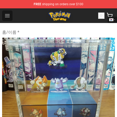
FREE
shipping on orders over $100
Pokemon Diorama Shop - The Best Store of Pokemon D
Open menu
홈
/
이름 *