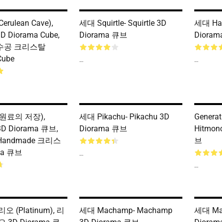
erulean Cave),
세대 Squirtle- Squirtle 3D
세대 Hau
D Diorama Cube,
Diorama 큐브
Diora
 수공 크리스탈
Cube
--
--
 (원료의 저장),
세대 Pikachu- Pikachu 3D
Generat
3D Diorama 큐브,
Diorama 큐브
Hitmon
 Handmade 크리스
브
ma 큐브
--
--
 (Platinum), 리
세대 Machamp- Machamp
세대 Mag