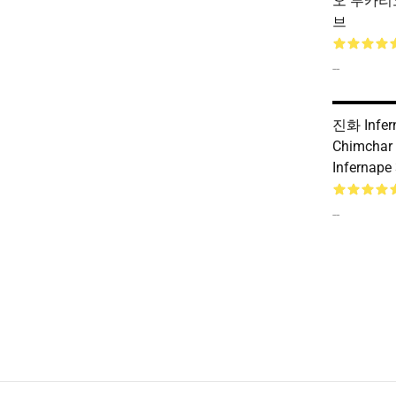
오 루카리오 
브
--
진화 Infern
Chimchar
Infernap
--
Footer