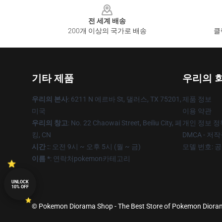
전 세계 배송
200개 이상의 국가로 배송
클
기타 제품
우리의 
우리의 본사
: 6211 N 에르바 St, 댈러스, TX 75201,
제품 정보
미국
이용 약관
우리의 창고
: No. 22 Chaowai Street, Beiliu City, 페
개인 정보 정
킹, CN
DMCA - 저
시간 :
: 오전 9시 ~ 오후 5시 (월 ~ 금)
모델 번호: 
이름 *
: 연락처pokemon카테고리
UNLOCK
10% OFF
© Pokemon Diorama Shop - The Best Store of Pokemon Diorama