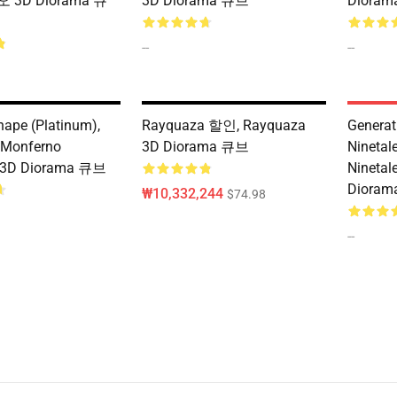
3D Diorama 큐
3D Diorama 큐브
Diora
--
--
ape (Platinum),
Rayquaza 할인, Rayquaza
Generat
 Monferno
3D Diorama 큐브
Ninetal
e 3D Diorama 큐브
Ninet
Diora
₩10,332,244
$74.98
--