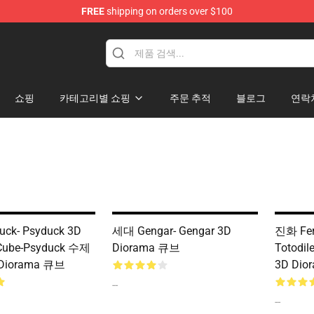
FREE
shipping on orders over $100
 Diorama
쇼핑
카테고리별 쇼핑
주문 추적
블로그
연락
ck- Psyduck 3D
세대 Gengar- Gengar 3D
진화 Fera
Cube-Psyduck 수제
Diorama 큐브
Totodil
iorama 큐브
3D Dio
--
--