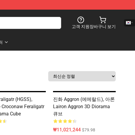
고객 지원
장바구니 보기
처
ligatr (HGSS),
진화 Aggron (에메랄드), 아론
e Croconaw Feraligatr
Lairon Aggron 3D Diorama
rama Cube
큐브
₩11,021,244
$79.98