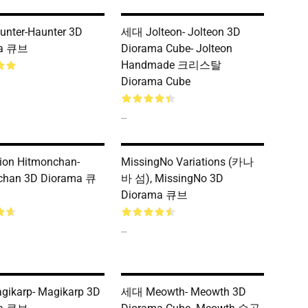
nter-Haunter 3D
세대 Jolteon- Jolteon 3D
ma 큐브
Diorama Cube- Jolteon
Handmade 크리스탈
Diorama Cube
--
ion Hitmonchan-
MissingNo Variations (카나
chan 3D Diorama 큐
바 섬), MissingNo 3D
Diorama 큐브
--
ikarp- Magikarp 3D
세대 Meowth- Meowth 3D