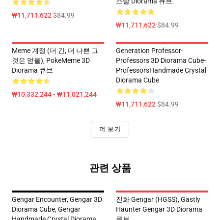
스탈 Diorama 큐브
₩11,711,622
$84.99
₩11,711,622
$84.99
Meme 계정 (더 긴, 더 나쁜 그
Generation Professor-
것은 얻을), PokeMeme 3D
Professors 3D Diorama Cube-
Diorama 큐브
ProfessorsHandmade Crystal
Diorama Cube
₩10,332,244 - ₩11,021,244
₩11,711,622
$84.99
더 보기
관련 상품
Gengar Encounter, Gengar 3D
진화 Gengar (HGSS), Gastly
Diorama Cube, Gengar
Haunter Gengar 3D Diorama
Handmade Crystal Diorama
큐브