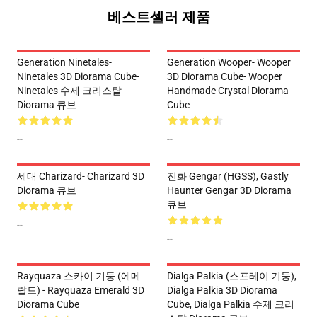
베스트셀러 제품
Generation Ninetales-
Generation Wooper- Wooper
Ninetales 3D Diorama Cube-
3D Diorama Cube- Wooper
Ninetales 수제 크리스탈
Handmade Crystal Diorama
Diorama 큐브
Cube
--
--
세대 Charizard- Charizard 3D
진화 Gengar (HGSS), Gastly
Diorama 큐브
Haunter Gengar 3D Diorama
큐브
--
--
Rayquaza 스카이 기둥 (에메
Dialga Palkia (스프레이 기둥),
랄드) - Rayquaza Emerald 3D
Dialga Palkia 3D Diorama
Diorama Cube
Cube, Dialga Palkia 수제 크리