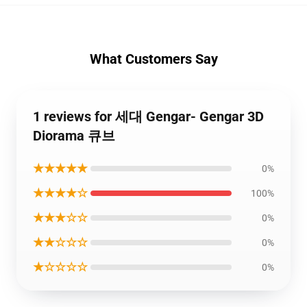
What Customers Say
1 reviews for 세대 Gengar- Gengar 3D
Diorama 큐브
★★★★★
0%
★★★★☆
100%
★★★☆☆
0%
★★☆☆☆
0%
★☆☆☆☆
0%