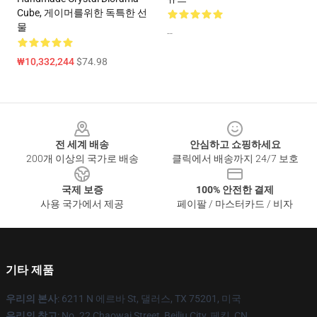
Cube, 게이머를위한 독특한 선
물
--
₩10,332,244
$74.98
Footer
전 세계 배송
안심하고 쇼핑하세요
200개 이상의 국가로 배송
클릭에서 배송까지 24/7 보호
국제 보증
100% 안전한 결제
사용 국가에서 제공
페이팔 / 마스터카드 / 비자
기타 제품
우리의 본사
: 6211 N 에르바 St, 댈러스, TX 75201, 미국
우리의 창고
: No. 22 Chaowai Street, Beiliu City, 페킹, CN