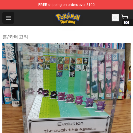
FREE
shipping on orders over $100
Pokemon Diorama Shop - The Best Store of Pokemon D
Open menu
홈
/
카테고리