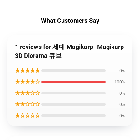
What Customers Say
1 reviews for 세대 Magikarp- Magikarp
3D Diorama 큐브
★★★★★
0%
★★★★☆
100%
★★★☆☆
0%
★★☆☆☆
0%
★☆☆☆☆
0%