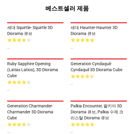
베스트셀러 제품
세대 Squirtle- Squirtle 3D
세대 Haunter-Haunter 3D
Diorama 큐브
Diorama 큐브
--
--
Ruby Sapphire Opening
Generation Cyndaquil-
(Latias Latios), 3D Diorama
Cyndaquil 3D Diorama Cube
Cube
--
--
Generation Charmander-
Palkia Encounter, 팔키아 3D
Charmander 3D Diorama
Diorama 큐브, Palkia 수제 크
Cube
리스탈 Diorama 큐브
--
--