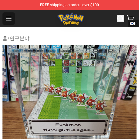
FREE
shipping on orders over $100
Pokemon Diorama Shop - The Best Store of Pokemon D
Open menu
홈
/
연구분야