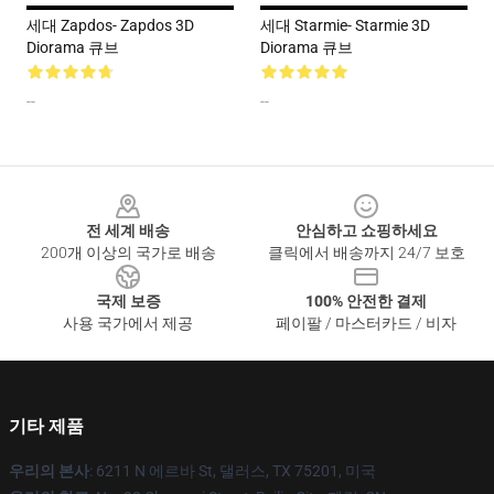
세대 Zapdos- Zapdos 3D
세대 Starmie- Starmie 3D
Diorama 큐브
Diorama 큐브
--
--
Footer
전 세계 배송
안심하고 쇼핑하세요
200개 이상의 국가로 배송
클릭에서 배송까지 24/7 보호
국제 보증
100% 안전한 결제
사용 국가에서 제공
페이팔 / 마스터카드 / 비자
기타 제품
우리의 본사
: 6211 N 에르바 St, 댈러스, TX 75201, 미국