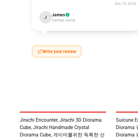
Dec 23, 2024
James
J
Verified owner
Write your review
Jirachi Encounter, Jirachi 3D Diorama
Suicune E
Cube, Jirachi Handmade Crystal
Diorama
Diorama Cube, 게이머를위한 독특한 선
Diorama