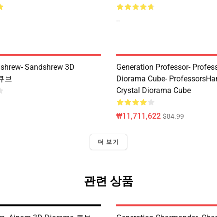
--
hrew- Sandshrew 3D
Generation Professor- Profes
 큐브
Diorama Cube- ProfessorsH
Crystal Diorama Cube
₩11,711,622
$84.99
더 보기
관련 상품