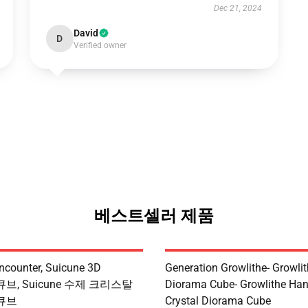
Dec 21, 2024
David
D
Verified owner
베스트셀러 제품
ncounter, Suicune 3D
Generation Growlithe- Growli
 큐브, Suicune 수제 크리스탈
Diorama Cube- Growlithe H
 큐브
Crystal Diorama Cube