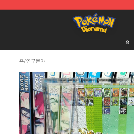
Pokemon Diorama Shop - The Best Store of Pokemon
홈
홈
/
연구분야