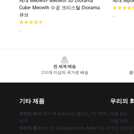
세대 Meowth- Meowth 3D Diorama
세대 Aipom
Cube- Meowth 수공 크리스탈 Diorama
큐브
--
--
Footer
전 세계 배송
200개 이상의 국가로 배송
클
기타 제품
우리의 
우리의 본사
: 6211 N 에르바 St, 댈러스, TX 75201,
제품 정보
미국
이용 약관
우리의 창고
: No. 22 Chaowai Street, Beiliu City, 페
개인 정보 정