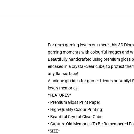
For retro gaming lovers out there, this 3D Dior
gaming moments with colourful images and will 
Beautifully handcrafted using premium gloss pri
encased in a crystal-clear cube, to protect them
any flat surface!
A unique gift idea for gamer friends or family!
lovely memories!
*FEATURES*
• Premium Gloss Print Paper
• High-Quality Colour Printing
• Beautiful Crystal-Clear Cube
• Capture Old Memories To Be Remembered Fo
*SIZE*