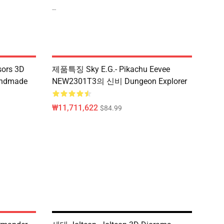
--
sors 3D
제품특징 Sky E.g.- Pikachu Eevee
andmade
NEW2301T3의 신비 Dungeon Explorer
₩11,711,622
$84.99