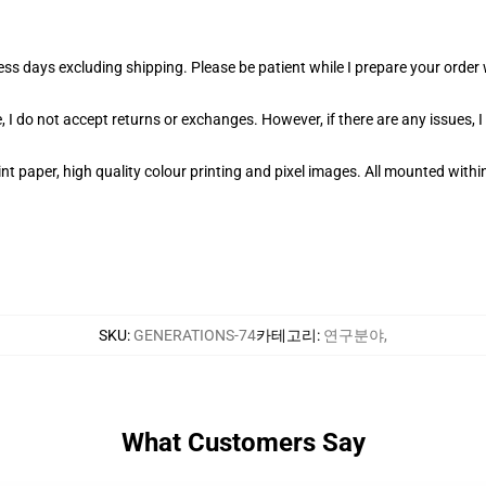
ness days excluding shipping. Please be patient while I prepare your orde
 I do not accept returns or exchanges. However, if there are any issues, I
t paper, high quality colour printing and pixel images. All mounted within
SKU
:
GENERATIONS-74
카테고리
:
연구분야
,
What Customers Say