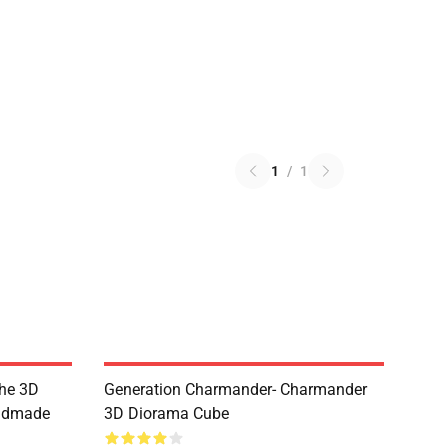
1
/
1
the 3D
Generation Charmander- Charmander
andmade
3D Diorama Cube