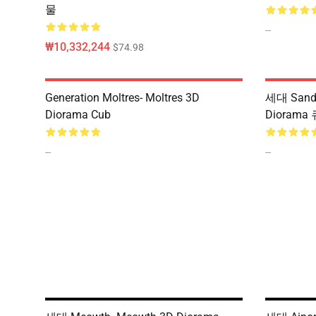
물
--
₩10,332,244
$74.98
Generation Moltres- Moltres 3D
세대 Sands
Diorama Cub
Diorama
--
--