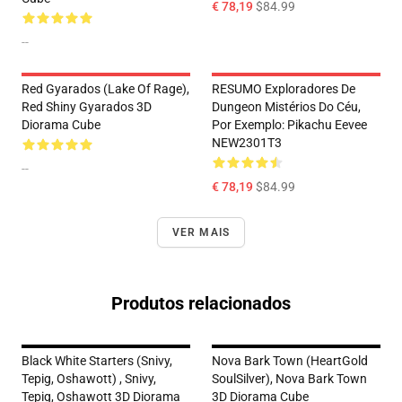
€ 78,19
$84.99
--
Red Gyarados (Lake Of Rage),
RESUMO Exploradores De
Red Shiny Gyarados 3D
Dungeon Mistérios Do Céu,
Diorama Cube
Por Exemplo: Pikachu Eevee
NEW2301T3
--
€ 78,19
$84.99
VER MAIS
Produtos relacionados
Black White Starters (Snivy,
Nova Bark Town (HeartGold
Tepig, Oshawott) , Snivy,
SoulSilver), Nova Bark Town
Tepig, Oshawott 3D Diorama
3D Diorama Cube