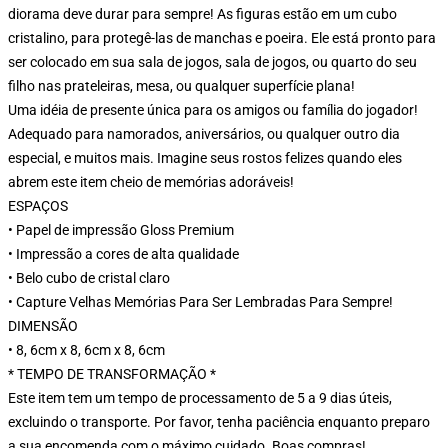
diorama deve durar para sempre! As figuras estão em um cubo
cristalino, para protegê-las de manchas e poeira. Ele está pronto para
ser colocado em sua sala de jogos, sala de jogos, ou quarto do seu
filho nas prateleiras, mesa, ou qualquer superfície plana!
Uma idéia de presente única para os amigos ou família do jogador!
Adequado para namorados, aniversários, ou qualquer outro dia
especial, e muitos mais. Imagine seus rostos felizes quando eles
abrem este item cheio de memórias adoráveis!
ESPAÇOS
• Papel de impressão Gloss Premium
• Impressão a cores de alta qualidade
• Belo cubo de cristal claro
• Capture Velhas Memórias Para Ser Lembradas Para Sempre!
DIMENSÃO
• 8, 6cm x 8, 6cm x 8, 6cm
* TEMPO DE TRANSFORMAÇÃO *
Este item tem um tempo de processamento de 5 a 9 dias úteis,
excluindo o transporte. Por favor, tenha paciência enquanto preparo
a sua encomenda com o máximo cuidado. Boas compras!