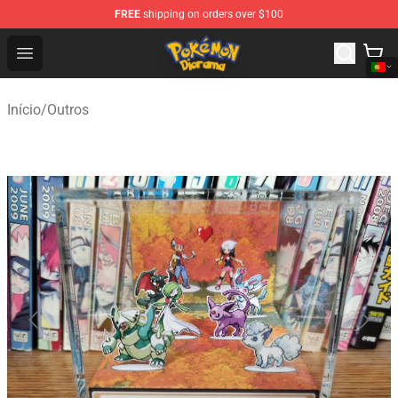
FREE
shipping on orders over $100
Pokemon Diorama Shop - The Best Store of Pokemon D
Open menu
Início
/
Outros