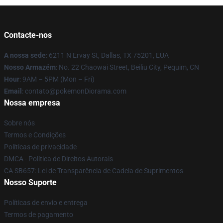
Contacte-nos
A nossa sede
: 6211 N Ervay St, Dallas, TX 75201, EUA
Nosso Armazém
: No. 22 Chaowai Street, Beiliu City, Pequim, CN
Hour
: 9AM – 5PM (Mon – Fri)
Email
: contato@pokemonDiorama.com
Nossa empresa
Sobre nós
Termos e Condições
Políticas de privacidade
DMCA - Política de Direitos Autorais
CA SB657: Lei de Transparência de Cadeia de Suprimentos
Nosso Suporte
Políticas de envio e entrega
Termos de pagamento