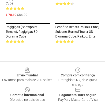
Cube
--
€ 78,19
$84.99
Regigigas (Snowpoint
Lendário Beasts Raikou, Entei,
Temple), Regigigas 3D
Suicune, Burned Tower 3D
Diorama Cube
Diorama Cube, Raikou, Entei
--
--
Footer
Envio mundial
Compre com confiança
Enviamos para mais de 200 países
Protegido 24/7, do clique à
entrega
Garantia internacional
Pagamento 100% seguro
Oferecido no país de uso
PayPal / MasterCard / Visa