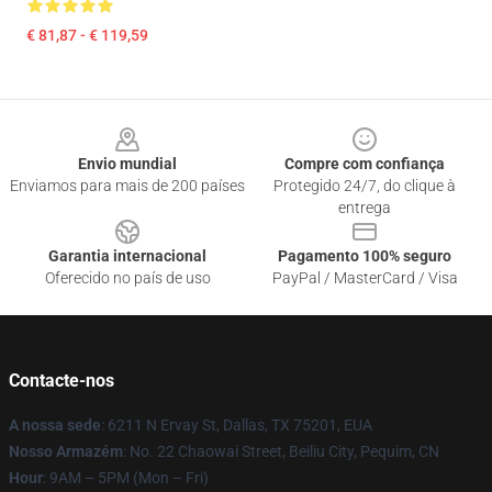
€ 81,87 - € 119,59
Footer
Envio mundial
Compre com confiança
Enviamos para mais de 200 países
Protegido 24/7, do clique à
entrega
Garantia internacional
Pagamento 100% seguro
Oferecido no país de uso
PayPal / MasterCard / Visa
Contacte-nos
A nossa sede
: 6211 N Ervay St, Dallas, TX 75201, EUA
Nosso Armazém
: No. 22 Chaowai Street, Beiliu City, Pequim, CN
Hour
: 9AM – 5PM (Mon – Fri)