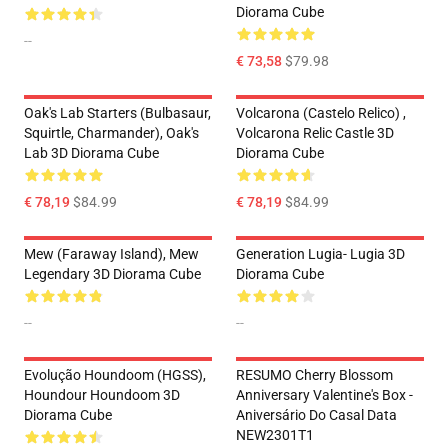
Diorama Cube
--
€ 73,58
$79.98
Oak's Lab Starters (Bulbasaur,
Volcarona (Castelo Relico) ,
Squirtle, Charmander), Oak's
Volcarona Relic Castle 3D
Lab 3D Diorama Cube
Diorama Cube
€ 78,19
$84.99
€ 78,19
$84.99
Mew (Faraway Island), Mew
Generation Lugia- Lugia 3D
Legendary 3D Diorama Cube
Diorama Cube
--
--
Evolução Houndoom (HGSS),
RESUMO Cherry Blossom
Houndour Houndoom 3D
Anniversary Valentine's Box -
Diorama Cube
Aniversário Do Casal Data
NEW2301T1