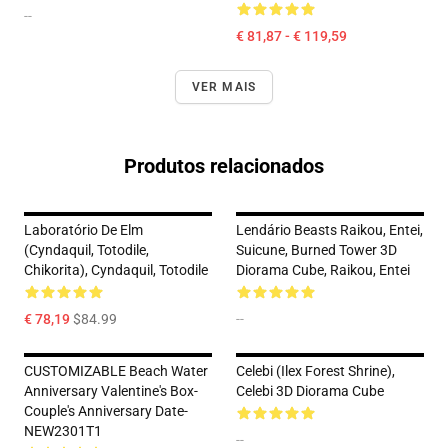
--
€ 81,87 - € 119,59
VER MAIS
Produtos relacionados
Laboratório De Elm
Lendário Beasts Raikou, Entei,
(Cyndaquil, Totodile,
Suicune, Burned Tower 3D
Chikorita), Cyndaquil, Totodile
Diorama Cube, Raikou, Entei
€ 78,19
$84.99
--
CUSTOMIZABLE Beach Water
Celebi (Ilex Forest Shrine),
Anniversary Valentine's Box-
Celebi 3D Diorama Cube
Couple's Anniversary Date-
NEW2301T1
--