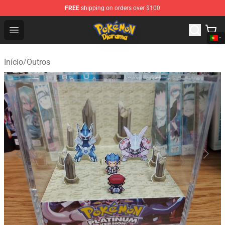
FREE
shipping on orders over $100
Pokemon Diorama Shop - The Best Store of Pokemon D
Open menu
Início
/
Outros