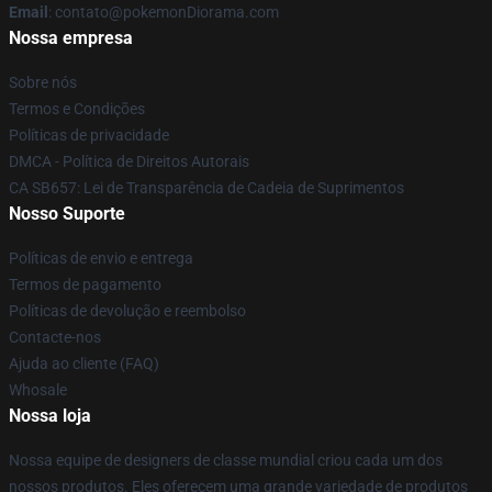
Email
: contato@pokemonDiorama.com
Nossa empresa
Sobre nós
Termos e Condições
Políticas de privacidade
DMCA - Política de Direitos Autorais
CA SB657: Lei de Transparência de Cadeia de Suprimentos
Nosso Suporte
Políticas de envio e entrega
Termos de pagamento
Políticas de devolução e reembolso
Contacte-nos
Ajuda ao cliente (FAQ)
Whosale
Nossa loja
Nossa equipe de designers de classe mundial criou cada um dos
nossos produtos. Eles oferecem uma grande variedade de produtos