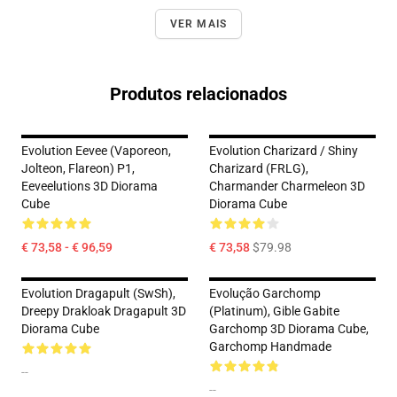
VER MAIS
Produtos relacionados
Evolution Eevee (Vaporeon,
Evolution Charizard / Shiny
Jolteon, Flareon) P1,
Charizard (FRLG),
Eeveelutions 3D Diorama
Charmander Charmeleon 3D
Cube
Diorama Cube
€ 73,58 - € 96,59
€ 73,58
$79.98
Evolution Dragapult (SwSh),
Evolução Garchomp
Dreepy Drakloak Dragapult 3D
(Platinum), Gible Gabite
Diorama Cube
Garchomp 3D Diorama Cube,
Garchomp Handmade
--
--