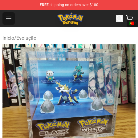
FREE
shipping on orders over $100
Pokemon Diorama Shop - The Best Store of Pokemon D
Open menu
Início
/
Evolução