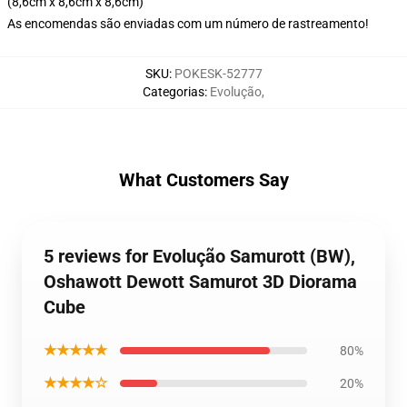
(8,6cm x 8,6cm x 8,6cm)
As encomendas são enviadas com um número de rastreamento!
SKU
:
POKESK-52777
Categorias
:
Evolução
,
What Customers Say
5 reviews for Evolução Samurott (BW),
Oshawott Dewott Samurot 3D Diorama
Cube
★★★★★
80%
★★★★☆
20%