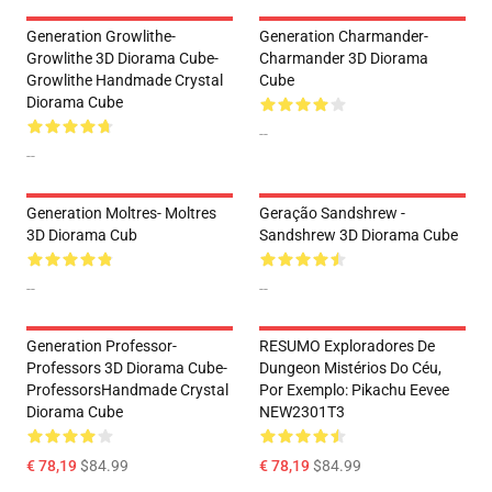
Generation Growlithe-
Generation Charmander-
Growlithe 3D Diorama Cube-
Charmander 3D Diorama
Growlithe Handmade Crystal
Cube
Diorama Cube
--
--
Generation Moltres- Moltres
Geração Sandshrew -
3D Diorama Cub
Sandshrew 3D Diorama Cube
--
--
Generation Professor-
RESUMO Exploradores De
Professors 3D Diorama Cube-
Dungeon Mistérios Do Céu,
ProfessorsHandmade Crystal
Por Exemplo: Pikachu Eevee
Diorama Cube
NEW2301T3
€ 78,19
$84.99
€ 78,19
$84.99