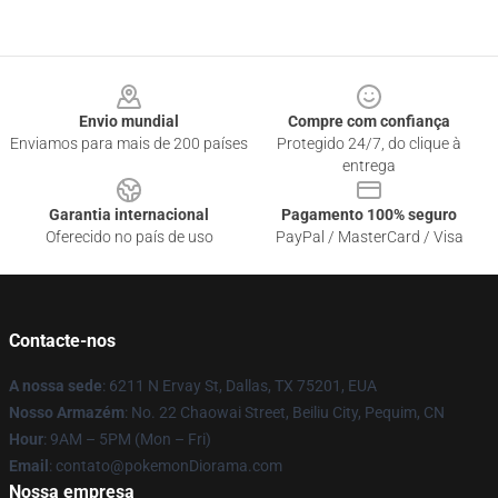
Footer
Envio mundial
Compre com confiança
Enviamos para mais de 200 países
Protegido 24/7, do clique à
entrega
Garantia internacional
Pagamento 100% seguro
Oferecido no país de uso
PayPal / MasterCard / Visa
Contacte-nos
A nossa sede
: 6211 N Ervay St, Dallas, TX 75201, EUA
Nosso Armazém
: No. 22 Chaowai Street, Beiliu City, Pequim, CN
Hour
: 9AM – 5PM (Mon – Fri)
Email
: contato@pokemonDiorama.com
Nossa empresa