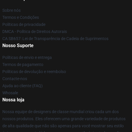
Sobre nós
Termos e Condições
Políticas de privacidade
DMCA - Política de Direitos Autorais
CA SB657: Lei de Transparência de Cadeia de Suprimentos
Nosso Suporte
Políticas de envio e entrega
Termos de pagamento
Políticas de devolução e reembolso
Contacte-nos
Ajuda ao cliente (FAQ)
Whosale
Nossa loja
Nossa equipe de designers de classe mundial criou cada um dos
nossos produtos. Eles oferecem uma grande variedade de produtos
de alta qualidade que não são apenas para você mostrar seu estilo