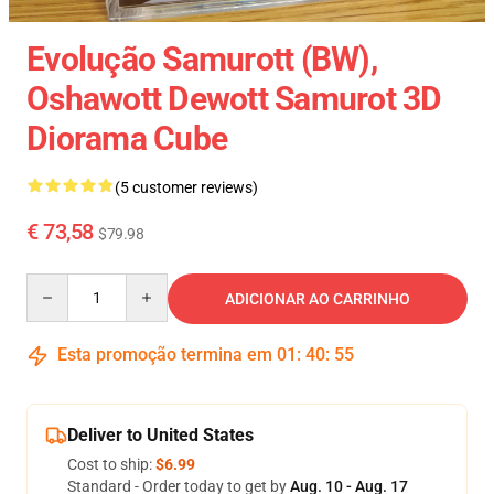
Evolução Samurott (BW),
Oshawott Dewott Samurot 3D
Diorama Cube
(5 customer reviews)
€ 73,58
$79.98
Quantity
ADICIONAR AO CARRINHO
Esta promoção termina em
01
:
40
:
54
Deliver to United States
Cost to ship:
$6.99
Standard - Order today to get by
Aug. 10 - Aug. 17