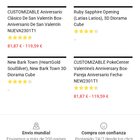
CUSTOMIZABLE Aniversario
Ruby Sapphire Opening
Clásico De San Valentín Box-
(Latias Latios), 3D Diorama
Aniversario De San Valentín
Cube
NUEVA2301T1
--
81,87 € - 119,59 €
New Bark Town (HeartGold
CUSTOMIZABLE PokeCenter
SoulSilver), New Bark Town 3D
Valentine's Anniversary Box-
Diorama Cube
Pareja Aniversario Fecha-
NEW2301T1
--
81,87 € - 119,59 €
Footer
Envío mundial
Compra con confianza
Enviamos a más de 200 países
Protegido 24/7 desde los clics