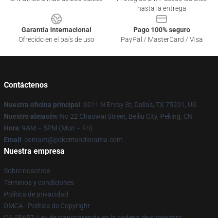
hasta la entrega
Garantía internacional
Pago 100% seguro
Ofrecido en el país de uso
PayPal / MasterCard / Visa
Contáctenos
Nuestra oficina principal
: 6211 N Ervay St, Dallas, TX 75201, US
Nuestro almacén
: No 22 Chaowai Street, Beiliu City, Peking, CN
Hora
: 9AM – 5PM (Mon – Fri)
Email
: contact@pokemondiorama.com
Nuestra empresa
Sobre nosotros
Términos y condiciones
Política de privacidad
DMCA - Política de Copyright
CA SB657: Ley de transparencia en la cadena de suministro