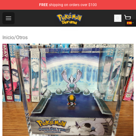
FREE
shipping on orders over $100
Pokemon Diorama Shop - The Best Store of Pokemon D
Open menu
Inicio
/
Otros