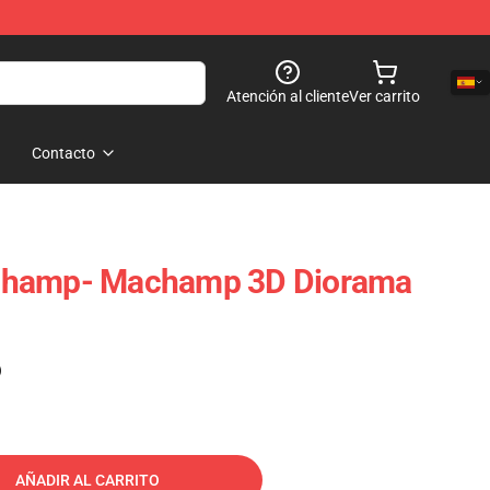
Atención al cliente
Ver carrito
Contacto
champ- Machamp 3D Diorama
)
AÑADIR AL CARRITO