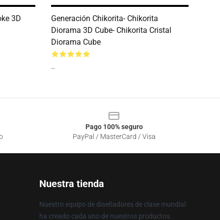
oke 3D
Generación Chikorita- Chikorita
Diorama 3D Cube- Chikorita Cristal
Diorama Cube
--
Pago 100% seguro
o
PayPal / MasterCard / Visa
Nuestra tienda
Nuestro equipo de diseñadores de clase mundial
ha creado cada uno de nuestros productos.