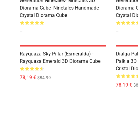
Generation Ninetales- Ninetales 3D
Generatio
Diorama Cube- Ninetales Handmade
Diorama 
Crystal Diorama Cube
Crystal D
--
--
Rayquaza Sky Pillar (Esmeralda) -
Dialga Pal
Rayquaza Emerald 3D Diorama Cube
Palkia 3D
Cristal D
78,19 €
$84.99
78,19 €
$8