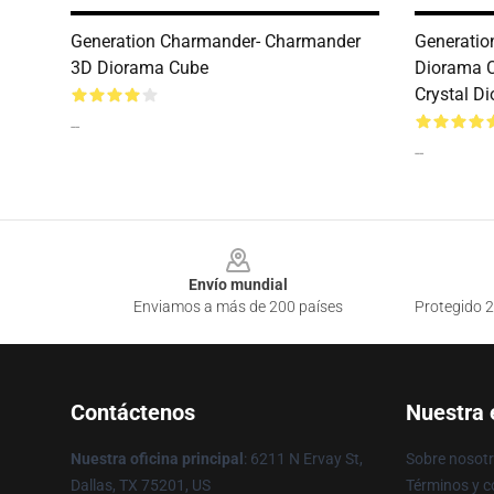
Generation Charmander- Charmander
Generati
3D Diorama Cube
Diorama 
Crystal D
--
--
Footer
Envío mundial
Enviamos a más de 200 países
Protegido 2
Contáctenos
Nuestra
Nuestra oficina principal
: 6211 N Ervay St,
Sobre nosot
Dallas, TX 75201, US
Términos y c