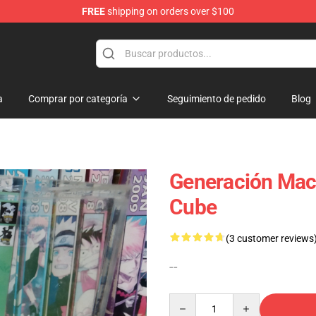
FREE
shipping on orders over $100
 Diorama
a
Comprar por categoría
Seguimiento de pedido
Blog
Generación Ma
Cube
(3 customer reviews
--
Quantity