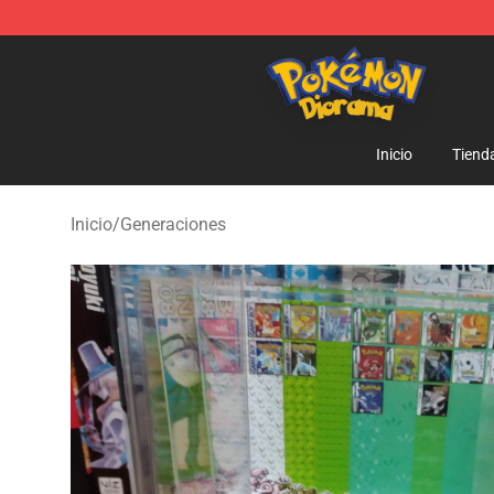
Pokemon Diorama Shop - The Best Store of Pokemon
Inicio
Tiend
Inicio
/
Generaciones