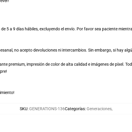
ever!
 de 5 a 9 días hábiles, excluyendo el envío. Por favor sea paciente mient
esanal, no acepto devoluciones ni intercambios. Sin embargo, si hay alg
ante premium, impresión de color de alta calidad e imágenes de píxel. 
pre!
imiento!
SKU
:
GENERATIONS-136
Categorías
:
Generaciones
,