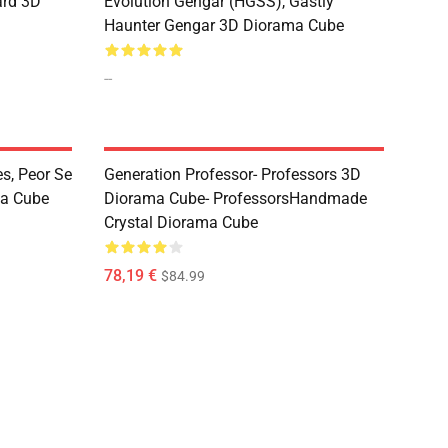
ard 3D
Evolution Gengar (HGSS), Gastly
Haunter Gengar 3D Diorama Cube
--
s, Peor Se
Generation Professor- Professors 3D
a Cube
Diorama Cube- ProfessorsHandmade
Crystal Diorama Cube
78,19 €
$84.99