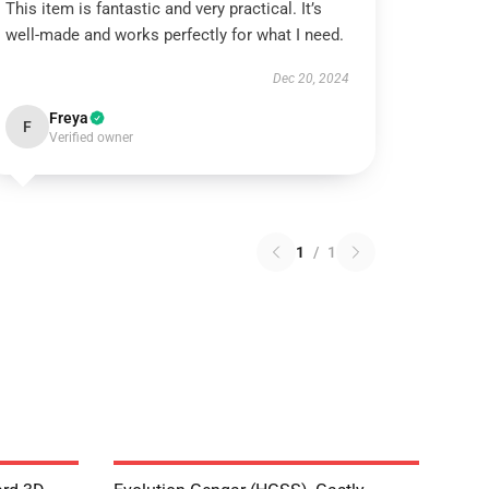
This item is fantastic and very practical. It’s
well-made and works perfectly for what I need.
Dec 20, 2024
Freya
F
Verified owner
1
/
1