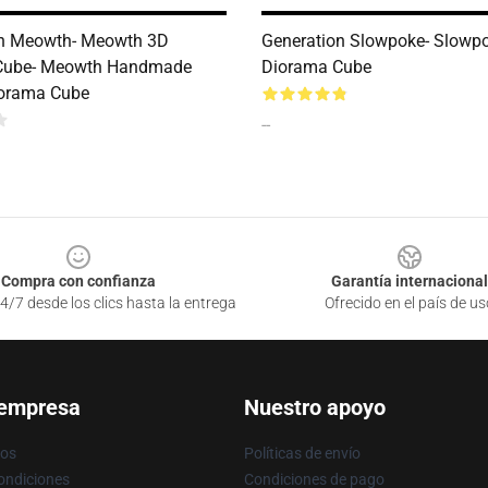
on Meowth- Meowth 3D
Generation Slowpoke- Slowp
Cube- Meowth Handmade
Diorama Cube
iorama Cube
--
Compra con confianza
Garantía internacional
4/7 desde los clics hasta la entrega
Ofrecido en el país de us
 empresa
Nuestro apoyo
ros
Políticas de envío
ondiciones
Condiciones de pago