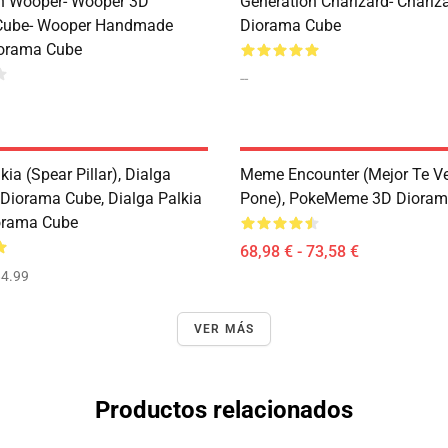
n Wooper- Wooper 3D
Generation Charizard- Chariz
Cube- Wooper Handmade
Diorama Cube
iorama Cube
--
kia (Spear Pillar), Dialga
Meme Encounter (Mejor Te Ve
 Diorama Cube, Dialga Palkia
Pone), PokeMeme 3D Dioram
iorama Cube
68,98 € - 73,58 €
4.99
VER MÁS
Productos relacionados