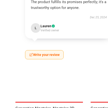
The product fulfills its promises perfectly; it's a
trustworthy option for anyone.
Dec 25, 2024
Lauren
L
Verified owner
Write your review