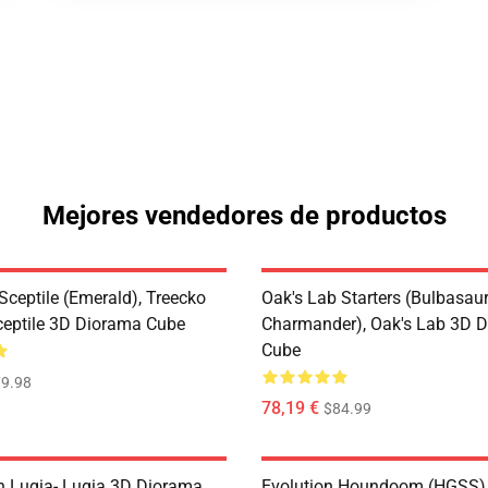
Mejores vendedores de productos
Sceptile (Emerald), Treecko
Oak's Lab Starters (Bulbasaur,
ceptile 3D Diorama Cube
Charmander), Oak's Lab 3D 
Cube
9.98
78,19 €
$84.99
n Lugia- Lugia 3D Diorama
Evolution Houndoom (HGSS)