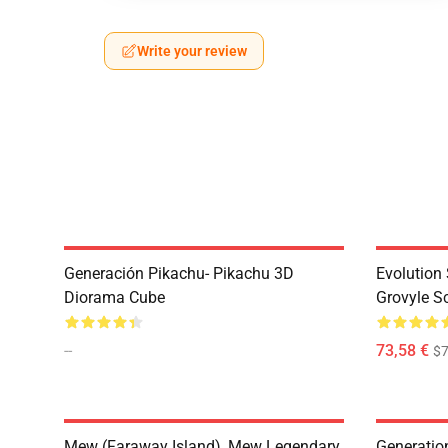
Write your review
Generación Pikachu- Pikachu 3D
Evolution 
Diorama Cube
Grovyle S
--
73,58 €
$7
Mew (Faraway Island), Mew Legendary
Generatio