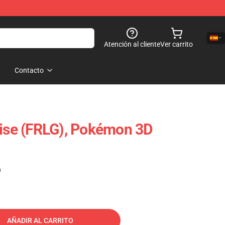
Atención al cliente
Ver carrito
Contacto
oise (FRLG), Pokémon 3D
)
AÑADIR AL CARRITO