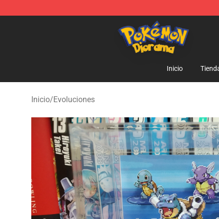
Pokemon Diorama Shop - The Best Store of Pokemon
Inicio
Tiend
Inicio
/
Evoluciones