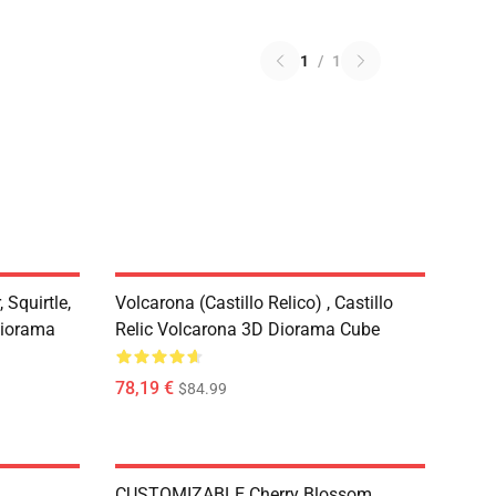
1
/
1
 Squirtle,
Volcarona (Castillo Relico) , Castillo
Diorama
Relic Volcarona 3D Diorama Cube
78,19 €
$84.99
,
CUSTOMIZABLE Cherry Blossom