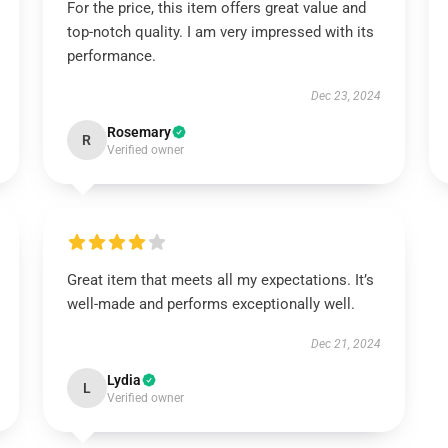
For the price, this item offers great value and
top-notch quality. I am very impressed with its
performance.
Dec 23, 2024
Rosemary
R
Verified owner
Great item that meets all my expectations. It’s
well-made and performs exceptionally well.
Dec 21, 2024
Lydia
L
Verified owner