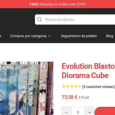
FREE
shipping on orders over $100
 Diorama
a
Comprar por categoría
Seguimiento de pedido
Blog
Evolution Blast
Diorama Cube
(5 customer reviews
73,58 €
$79.98
Quantity