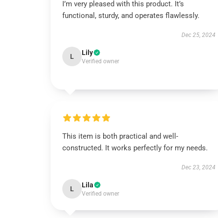
I’m very pleased with this product. It’s
functional, sturdy, and operates flawlessly.
Dec 25, 2024
Lily
L
Verified owner
This item is both practical and well-
constructed. It works perfectly for my needs.
Dec 23, 2024
Lila
L
Verified owner