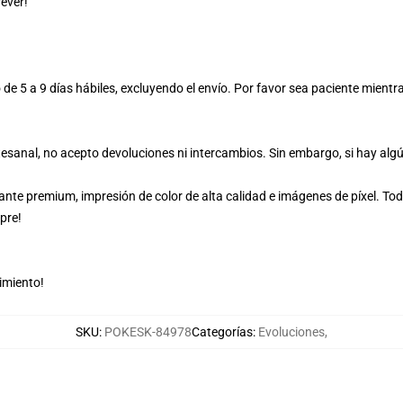
ever!
 de 5 a 9 días hábiles, excluyendo el envío. Por favor sea paciente mient
esanal, no acepto devoluciones ni intercambios. Sin embargo, si hay alg
ante premium, impresión de color de alta calidad e imágenes de píxel. 
pre!
imiento!
SKU
:
POKESK-84978
Categorías
:
Evoluciones
,