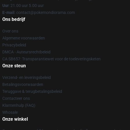
Uur
: 21.00 uur 5.00 uur
E-mail
: contact@pokemondiorama.com
Ons bedrijf
Over ons
Algemene voorwaarden
Privacybeleid
DMCA - Auteursrechtbeleid
CA SB657: Transparantiewet voor de toeleveringsketen
Onze steun
Verzend- en leveringsbeleid
Betalingsvoorwaarden
Teruggave & terugbetalingsbeleid
Contacteer ons
Klantenhulp (FAQ)
Whosale
Onze winkel