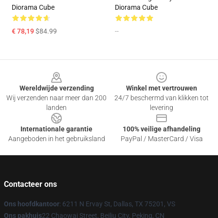
Diorama Cube
Diorama Cube
€ 78,19
$84.99
--
Footer
Wereldwijde verzending
Winkel met vertrouwen
Wij verzenden naar meer dan 200
24/7 beschermd van klikken tot
landen
levering
Internationale garantie
100% veilige afhandeling
Aangeboden in het gebruiksland
PayPal / MasterCard / Visa
Contacteer ons
Ons hoofdkantoor
: 6211 N Ervay St, Dallas, TX 75201, VS
Ons pakhuis
22 Chaowai Street, Beiliu City, Peking, CN