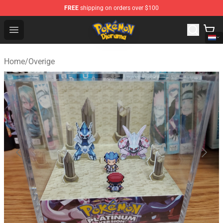
FREE
shipping on orders over $100
Pokemon Diorama Shop - The Best Store of Pokemon D
Open menu
Home
/
Overige