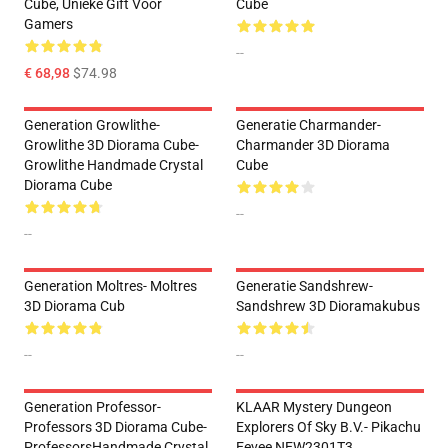
Cube, Unieke Gift Voor
Cube
Gamers
--
€ 68,98
$74.98
Generation Growlithe-
Generatie Charmander-
Growlithe 3D Diorama Cube-
Charmander 3D Diorama
Growlithe Handmade Crystal
Cube
Diorama Cube
--
--
Generation Moltres- Moltres
Generatie Sandshrew-
3D Diorama Cub
Sandshrew 3D Dioramakubus
--
--
Generation Professor-
KLAAR Mystery Dungeon
Professors 3D Diorama Cube-
Explorers Of Sky B.v.- Pikachu
ProfessorsHandmade Crystal
Eevee NEW2301T3