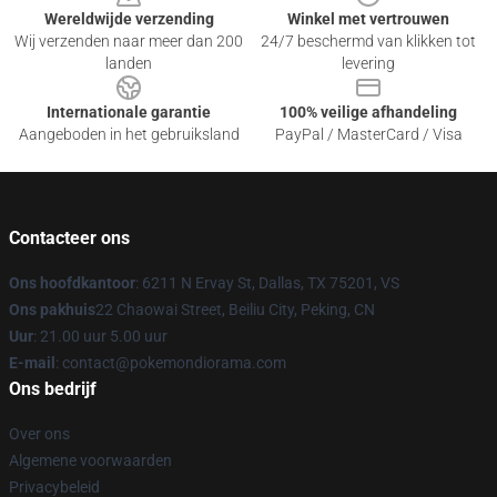
Wereldwijde verzending
Winkel met vertrouwen
Wij verzenden naar meer dan 200
24/7 beschermd van klikken tot
landen
levering
Internationale garantie
100% veilige afhandeling
Aangeboden in het gebruiksland
PayPal / MasterCard / Visa
Contacteer ons
Ons hoofdkantoor
: 6211 N Ervay St, Dallas, TX 75201, VS
Ons pakhuis
22 Chaowai Street, Beiliu City, Peking, CN
Uur
: 21.00 uur 5.00 uur
E-mail
: contact@pokemondiorama.com
Ons bedrijf
Over ons
Algemene voorwaarden
Privacybeleid