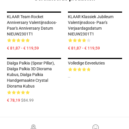
KLAAR Team Rocket
KLAAR Klassiek Jubileum
Anniversary Valentijnsdoos-
Valentijnsdoos- Paar's
Paar's Anniversary Datum
Verjaardagsdatum
NIEUW2301T1
NIEUW2301T1
€ 81,87 - € 119,59
€ 81,87 - € 119,59
Dialga Palkia (Spear Pillar),
Volledige Eeveeluties
Dialga Palkia 3D Diorama
Kubus, Dialga Palkia
--
Handgemaakte Crystal
Diorama Kubus
€ 78,19
$84.99
Footer