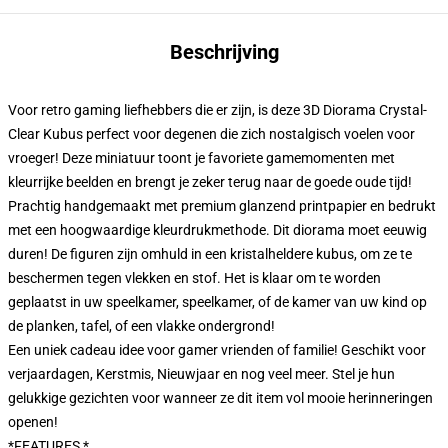
Beschrijving
Voor retro gaming liefhebbers die er zijn, is deze 3D Diorama Crystal-
Clear Kubus perfect voor degenen die zich nostalgisch voelen voor
vroeger! Deze miniatuur toont je favoriete gamemomenten met
kleurrijke beelden en brengt je zeker terug naar de goede oude tijd!
Prachtig handgemaakt met premium glanzend printpapier en bedrukt
met een hoogwaardige kleurdrukmethode. Dit diorama moet eeuwig
duren! De figuren zijn omhuld in een kristalheldere kubus, om ze te
beschermen tegen vlekken en stof. Het is klaar om te worden
geplaatst in uw speelkamer, speelkamer, of de kamer van uw kind op
de planken, tafel, of een vlakke ondergrond!
Een uniek cadeau idee voor gamer vrienden of familie! Geschikt voor
verjaardagen, Kerstmis, Nieuwjaar en nog veel meer. Stel je hun
gelukkige gezichten voor wanneer ze dit item vol mooie herinneringen
openen!
*FEATURES *