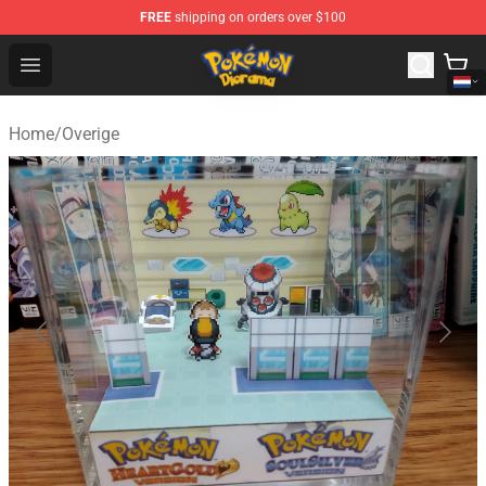
FREE
shipping on orders over $100
Pokemon Diorama Shop - The Best Store of Pokemon D
Open menu
Home
/
Overige