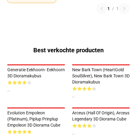
1
/
1
Best verkochte producten
Generatie Eekhoorn- Eekhoorn
New Bark Town (HeartGold
3D Dioramakubus
SoulSilver), New Bark Town 3D
Dioramakubus
--
--
Evolution Empoleon
Arceus (Hall Of Origin), Arceus
(Platinum), Piplup Prinplup
Legendary 3D Diorama Cube
Empoleon 3D Diorama Cube
--