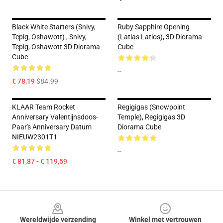
Black White Starters (Snivy,
Ruby Sapphire Opening
Tepig, Oshawott) , Snivy,
(Latias Latios), 3D Diorama
Tepig, Oshawott 3D Diorama
Cube
Cube
--
€ 78,19
$84.99
KLAAR Team Rocket
Regigigas (Snowpoint
Anniversary Valentijnsdoos-
Temple), Regigigas 3D
Paar's Anniversary Datum
Diorama Cube
NIEUW2301T1
--
€ 81,87 - € 119,59
Footer
Wereldwijde verzending
Winkel met vertrouwen