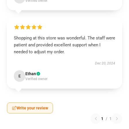
Verified owner
Shopping at this store was wonderful. The staff were
patient and provided excellent support when I
needed to adjust my order.
Dec 20, 2024
Ethan
E
Verified owner
Write your review
1
/
1