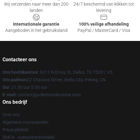
Wij verzenden naar meer dan 200
24/7 beschermd van klikken tot
landen
levering
Internationale garantie
100% veilige afhandeling
Aangeboden in het gebruiksland
PayPal / MasterCard / Visa
Contacteer ons
Ons hoofdkantoor
: 6211 N Ervay St, Dallas, TX 75201, VS
Ons pakhuis
22 Chaowai Street, Beiliu City, Peking, CN
Uur
: 21.00 uur 5.00 uur
E-mail
: contact@pokemondiorama.com
Ons bedrijf
Over ons
Algemene voorwaarden
Privacybeleid
DMCA - Auteursrechtbeleid