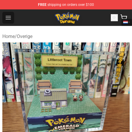
FREE
shipping on orders over $100
Pokemon Diorama Shop - The Best Store of Pokemon D
Open menu
Home
/
Overige