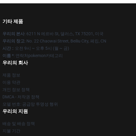
기타 제품
우리의 본사
: 6211 N 에르바 St, 댈러스, TX 75201, 미국
우리의 창고
: No. 22 Chaowai Street, Beiliu City, 페킹, CN
시간 :
: 오전 9시 ~ 오후 5시 (월 ~ 금)
이름 *
: 연락처pokemon카테고리
우리의 회사
제품 정보
이용 약관
개인 정보 정책
DMCA - 저작권 정책
모델 번호: 공급망 투명성 행위
우리의 지원
배송 및 배송 정책
지불 기간