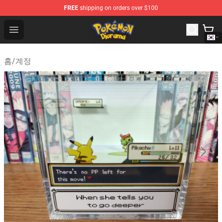
FREE
shipping on orders over $100
Pokemon Diorama Shop - The Best Store of Pokemon D
Open menu
홈
/
계정