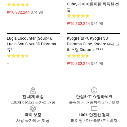
Cube, 게이머를위한 독특한 선
물
₩10,332,244
$74.98
₩10,332,244
$74.98
Lugia Encounter (Soul은),
Kyogre 할인, Kyogre 3D
Lugia SoulSilver 3D Diorama
Diorama Cube, Kyogre 수제 크
큐브
리스탈 Diorama 큐브
--
₩10,332,244
$74.98
Footer
전 세계 배송
안심하고 쇼핑하세요
200개 이상의 국가로 배송
클릭에서 배송까지 24/7 보호
국제 보증
100% 안전한 결제
사용 국가에서 제공
페이팔 / 마스터카드 / 비자