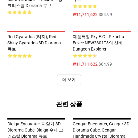
크리스탈 Diorama 큐브
₩11,711,622
$84.99
--
Red Gyarados (리지), Red
제품특징 Sky E.g.- Pikachu
Shiny Gyarados 3D Diorama
Eevee NEW2301T3의 신비
큐브
Dungeon Explorer
--
₩11,711,622
$84.99
더 보기
관련 상품
Dialga Encounter, 디알가 3D
Gengar Encounter, Gengar 3D
Diorama Cube, Dialga 수제 크
Diorama Cube, Gengar
리스탈 Diorama 큐브
Handmade Crystal Diorama