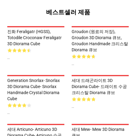
베스트셀러 제품
진화 Feraligatr (HGSS),
Groudon (원료의 저장),
Totodile Croconaw Feraligatr
Groudon 3D Diorama 큐브,
3D Diorama Cube
Groudon Handmade 크리스탈
Diorama 큐브
--
--
Generation Snorlax- Snorlax
세대 드래곤라이트 3D
3D Diorama Cube- Snorlax
Diorama Cube- 드래이트 수공
Handmade Crystal Diorama
크리스탈 Diorama 큐브
Cube
--
--
세대 Articuno- Articuno 3D
세대 Mew- Mew 3D Diorama
Diorama Cube- Articuno 수공
큐브