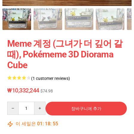
Meme 계정 (그녀가 더 깊어 갈
때), Pokémeme 3D Diorama
Cube
(1 customer reviews)
₩10,332,244
$74.98
Quantity
장바구니에 추가
이 세일은
01
:
18
:
54