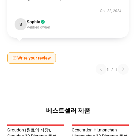
Dec 22, 2024
Sophia
S
Verified owner
Write your review
1
/
1
베스트셀러 제품
Groudon (원료의 저장),
Generation Hitmonchan-