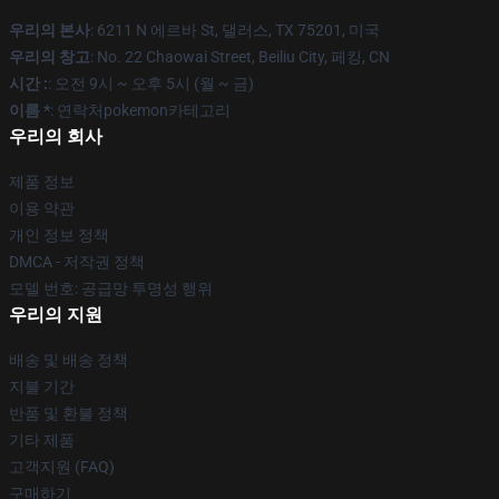
우리의 본사
: 6211 N 에르바 St, 댈러스, TX 75201, 미국
우리의 창고
: No. 22 Chaowai Street, Beiliu City, 페킹, CN
시간 :
: 오전 9시 ~ 오후 5시 (월 ~ 금)
이름 *
: 연락처pokemon카테고리
우리의 회사
제품 정보
이용 약관
개인 정보 정책
DMCA - 저작권 정책
모델 번호: 공급망 투명성 행위
우리의 지원
배송 및 배송 정책
지불 기간
반품 및 환불 정책
기타 제품
고객지원 (FAQ)
구매하기