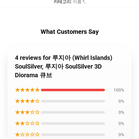
카테고리
:
이름 *
,
What Customers Say
4 reviews for 루지아 (Whirl Islands)
SoulSilver, 루지아 SoulSilver 3D
Diorama 큐브
★★★★★
100%
★★★★☆
0%
★★★☆☆
0%
★★☆☆☆
0%
★☆☆☆☆
0%