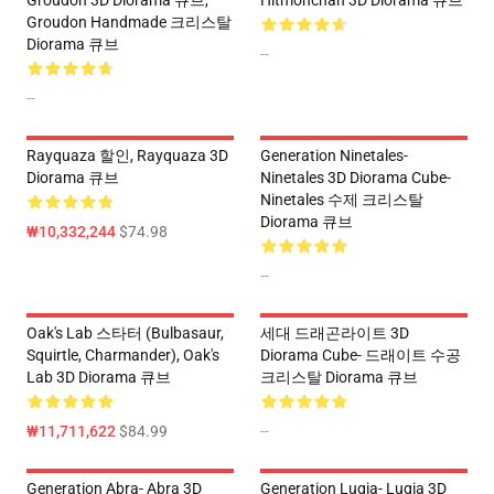
Groudon 3D Diorama 큐브,
Hitmonchan 3D Diorama 큐브
Groudon Handmade 크리스탈
Diorama 큐브
--
--
Rayquaza 할인, Rayquaza 3D
Generation Ninetales-
Diorama 큐브
Ninetales 3D Diorama Cube-
Ninetales 수제 크리스탈
Diorama 큐브
₩10,332,244
$74.98
--
Oak's Lab 스타터 (Bulbasaur,
세대 드래곤라이트 3D
Squirtle, Charmander), Oak's
Diorama Cube- 드래이트 수공
Lab 3D Diorama 큐브
크리스탈 Diorama 큐브
₩11,711,622
$84.99
--
Generation Abra- Abra 3D
Generation Lugia- Lugia 3D