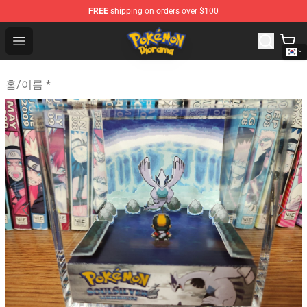
FREE
shipping on orders over $100
Pokemon Diorama Shop - The Best Store of Pokemon D
Open menu
홈
/
이름 *