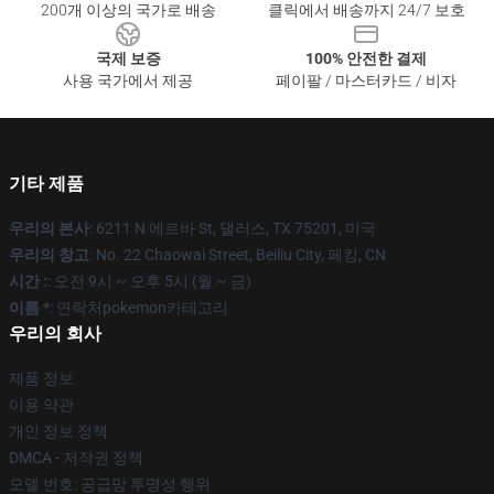
200개 이상의 국가로 배송
클릭에서 배송까지 24/7 보호
국제 보증
100% 안전한 결제
사용 국가에서 제공
페이팔 / 마스터카드 / 비자
기타 제품
우리의 본사
: 6211 N 에르바 St, 댈러스, TX 75201, 미국
우리의 창고
: No. 22 Chaowai Street, Beiliu City, 페킹, CN
시간 :
: 오전 9시 ~ 오후 5시 (월 ~ 금)
이름 *
: 연락처pokemon카테고리
우리의 회사
제품 정보
이용 약관
개인 정보 정책
DMCA - 저작권 정책
모델 번호: 공급망 투명성 행위