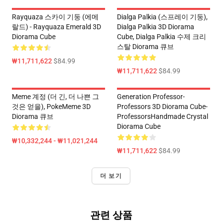
Rayquaza 스카이 기둥 (에메
Dialga Palkia (스프레이 기둥),
랄드) - Rayquaza Emerald 3D
Dialga Palkia 3D Diorama
Diorama Cube
Cube, Dialga Palkia 수제 크리
스탈 Diorama 큐브
₩11,711,622
$84.99
₩11,711,622
$84.99
Meme 계정 (더 긴, 더 나쁜 그
Generation Professor-
것은 얻을), PokeMeme 3D
Professors 3D Diorama Cube-
Diorama 큐브
ProfessorsHandmade Crystal
Diorama Cube
₩10,332,244 - ₩11,021,244
₩11,711,622
$84.99
더 보기
관련 상품