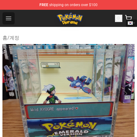
FREE
shipping on orders over $100
Pokemon Diorama Shop - The Best Store of Pokemon D
Open menu
홈
/
계정