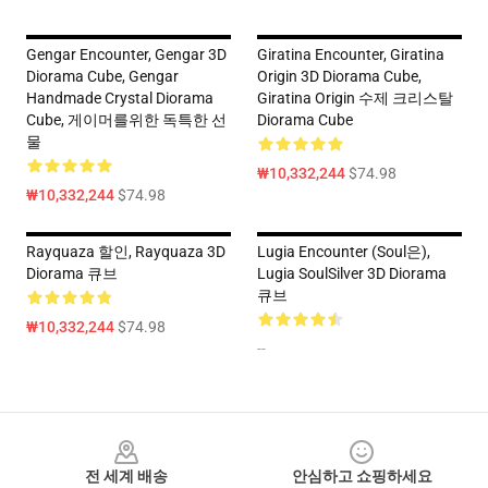
Gengar Encounter, Gengar 3D
Giratina Encounter, Giratina
Diorama Cube, Gengar
Origin 3D Diorama Cube,
Handmade Crystal Diorama
Giratina Origin 수제 크리스탈
Cube, 게이머를위한 독특한 선
Diorama Cube
물
₩10,332,244
$74.98
₩10,332,244
$74.98
Rayquaza 할인, Rayquaza 3D
Lugia Encounter (Soul은),
Diorama 큐브
Lugia SoulSilver 3D Diorama
큐브
₩10,332,244
$74.98
--
Footer
전 세계 배송
안심하고 쇼핑하세요