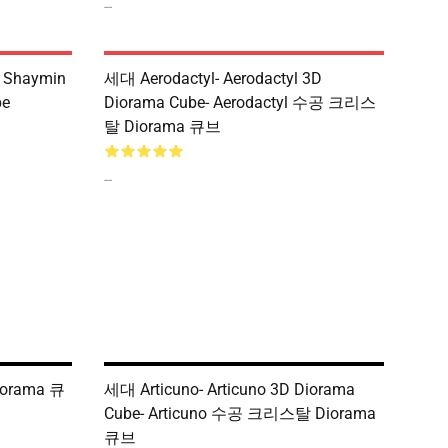
--
Shaymin
세대 Aerodactyl- Aerodactyl 3D
be
Diorama Cube- Aerodactyl 수공 크리스
탈 Diorama 큐브
--
iorama 큐
세대 Articuno- Articuno 3D Diorama
Cube- Articuno 수공 크리스탈 Diorama
큐브