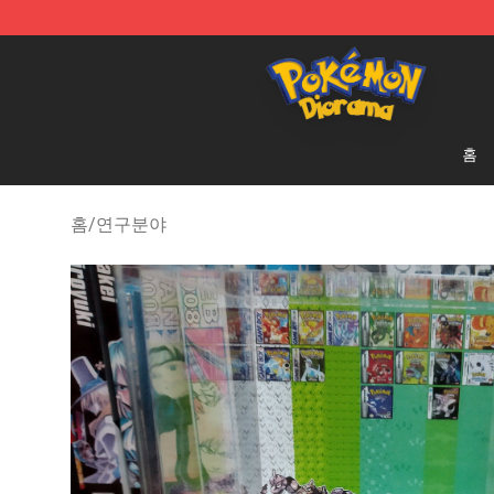
Pokemon Diorama Shop - The Best Store of Pokemon
홈
홈
/
연구분야