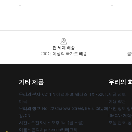
--
--
Footer
전 세계 배송
200개 이상의 국가로 배송
클
기타 제품
우리의 
우리의 본사
: 6211 N 에르바 St, 댈러스, TX 75201,
제품 정보
미국
이용 약관
우리의 창고
: No. 22 Chaowai Street, Beiliu City, 페
개인 정보 정
킹, CN
DMCA - 저
시간 :
: 오전 9시 ~ 오후 5시 (월 ~ 금)
모델 번호: 
이름 *
: 연락처pokemon카테고리