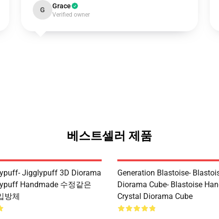
Grace
G
Verified owner
베스트셀러 제품
puff- Jigglypuff 3D Diorama
Generation Blastoise- Blastoi
lypuff Handmade 수정같은
Diorama Cube- Blastoise Ha
 입방체
Crystal Diorama Cube