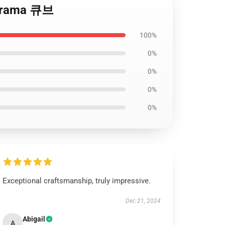
iorama 큐브
100%
0%
0%
0%
0%
Exceptional craftsmanship, truly impressive.
Dec 21, 2024
Abigail
A