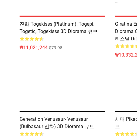
--
진화 Togekisss (Platinum), Togepi,
Giratina E
Togetic, Togekisss 3D Diorama 큐브
Diorama C
리스탈 Dio
₩11,021,244
$79.98
₩10,332,
Generation Venusaur- Venusaur
세대 Pikac
(Bulbasaur 진화) 3D Diorama 큐브
브