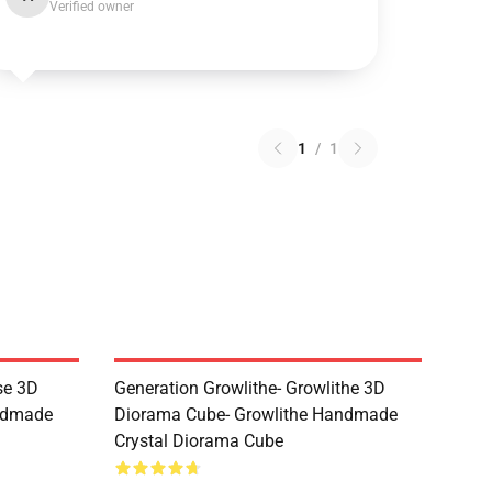
Verified owner
1
/
1
se 3D
Generation Growlithe- Growlithe 3D
ndmade
Diorama Cube- Growlithe Handmade
Crystal Diorama Cube