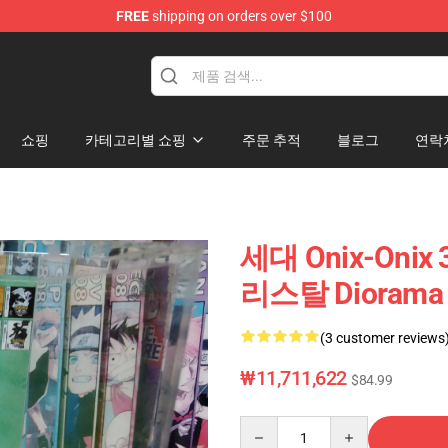
FREE
shipping on orders over $100
 Diorama
쇼핑
카테고리별 쇼핑
주문 추적
블로그
연락
세대 Onix-Onix 
리스탈 Dioram
(3 customer reviews
₩11,711,622
$84.99
Quantity