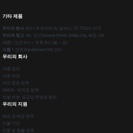
기타 제품
우리의 본사
: 6211 N 에르바 St, 댈러스, TX 75201, 미국
우리의 창고
: No. 22 Chaowai Street, Beiliu City, 페킹, CN
시간 :
: 오전 9시 ~ 오후 5시 (월 ~ 금)
이름 *
: 연락처pokemon카테고리
우리의 회사
제품 정보
이용 약관
개인 정보 정책
DMCA - 저작권 정책
모델 번호: 공급망 투명성 행위
우리의 지원
배송 및 배송 정책
지불 기간
반품 및 환불 정책