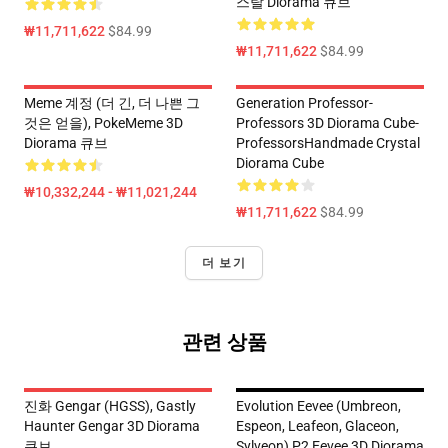
스탈 Diorama 큐브
₩11,711,622
$84.99
₩11,711,622
$84.99
Meme 계정 (더 긴, 더 나쁜 그
Generation Professor-
것은 얻을), PokeMeme 3D
Professors 3D Diorama Cube-
Diorama 큐브
ProfessorsHandmade Crystal
Diorama Cube
₩10,332,244 - ₩11,021,244
₩11,711,622
$84.99
더 보기
관련 상품
진화 Gengar (HGSS), Gastly
Evolution Eevee (Umbreon,
Haunter Gengar 3D Diorama
Espeon, Leafeon, Glaceon,
큐브
Sylveon) P2 Eevee 3D Diorama