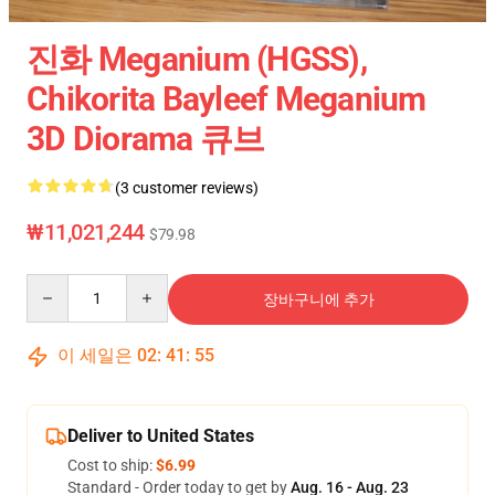
진화 Meganium (HGSS),
Chikorita Bayleef Meganium
3D Diorama 큐브
(3 customer reviews)
₩11,021,244
$79.98
Quantity
장바구니에 추가
이 세일은
02
:
41
:
54
Deliver to United States
Cost to ship:
$6.99
Standard - Order today to get by
Aug. 16 - Aug. 23