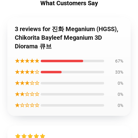
What Customers Say
3 reviews for 진화 Meganium (HGSS),
Chikorita Bayleef Meganium 3D
Diorama 큐브
★★★★★
67%
★★★★☆
33%
★★★☆☆
0%
★★☆☆☆
0%
★☆☆☆☆
0%