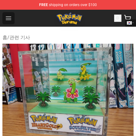
FREE
shipping on orders over $100
Pokemon Diorama Shop - The Best Store of Pokemon D
Open menu
홈
/
관련 기사