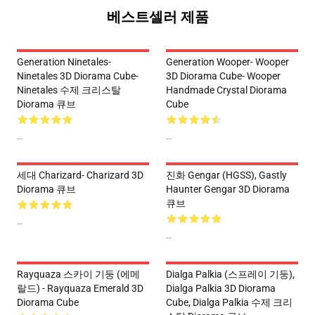
베스트셀러 제품
Generation Ninetales-
Generation Wooper- Wooper
Ninetales 3D Diorama Cube-
3D Diorama Cube- Wooper
Ninetales 수제 크리스탈
Handmade Crystal Diorama
Diorama 큐브
Cube
--
--
세대 Charizard- Charizard 3D
진화 Gengar (HGSS), Gastly
Diorama 큐브
Haunter Gengar 3D Diorama
큐브
--
--
Rayquaza 스카이 기둥 (에메
Dialga Palkia (스프레이 기둥),
랄드) - Rayquaza Emerald 3D
Dialga Palkia 3D Diorama
Diorama Cube
Cube, Dialga Palkia 수제 크리