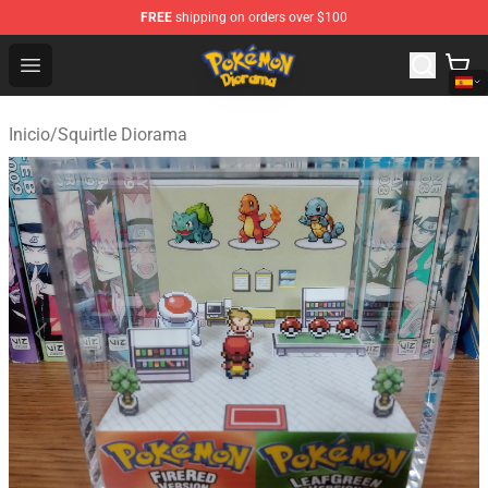
FREE
shipping on orders over $100
Pokemon Diorama Shop - The Best Store of Pokemon D
Open menu
Inicio
/
Squirtle Diorama