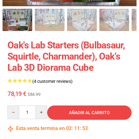
Oak's Lab Starters (Bulbasaur,
Squirtle, Charmander), Oak's
Lab 3D Diorama Cube
(4 customer reviews)
78,19 €
$84.99
Quantity
AÑADIR AL CARRITO
Esta venta termina en
02
:
11
:
52