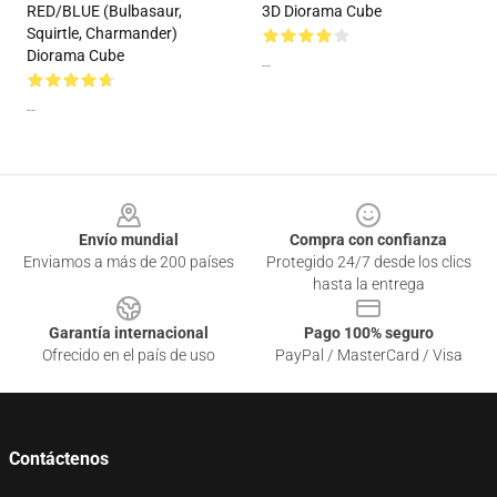
RED/BLUE (Bulbasaur,
3D Diorama Cube
Squirtle, Charmander)
Diorama Cube
--
--
Footer
Envío mundial
Compra con confianza
Enviamos a más de 200 países
Protegido 24/7 desde los clics
hasta la entrega
Garantía internacional
Pago 100% seguro
Ofrecido en el país de uso
PayPal / MasterCard / Visa
Contáctenos