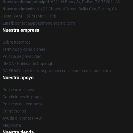
Nuestra oficina principal
: 6211 N Ervay St, Dallas, TX 75201, US
Nuestro almacén
: No 22 Chaowai Street, Beiliu City, Peking, CN
Hora
: 9AM – 5PM (Mon – Fri)
Email
: contact@pokemondiorama.com
Nuestra empresa
Sobre nosotros
Términos y condiciones
Política de privacidad
DMCA - Política de Copyright
CA SB657: Ley de transparencia en la cadena de suministro
Nuestro apoyo
Políticas de envío
Condiciones de pago
Políticas de reembolso
Contáctenos
Ayuda al cliente (FAQ)
Mayorista
Nuestra tienda