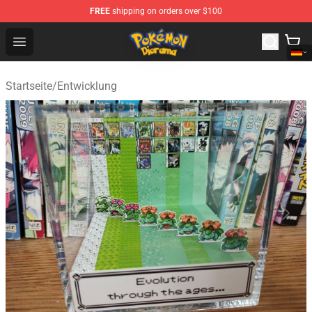
FREE
shipping on orders over $100
Pokemon Diorama Shop - The Best Store of Pokemon D
Open menu
Startseite
/
Entwicklung