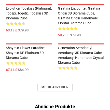
Evolution Togekiss (Platinum),
Giratina Encounter, Giratina
Togepi, Togetic, Togekiss 3D
Origin 3D Diorama Cube,
Diorama Cube
Giratina Origin Handmade
Crystal Diorama Cube
63,18 £
$79.98
59,23 £
$74.98
Shaymin Flower Paradise -
Generation Aerodactyl-
Shaymin DP Platinum 3D
Aerodactyl 3D Diorama Cube-
Diorama Cube
Aerodactyl Handmade Crystal
Diorama Cube
67,14 £
$84.99
--
MEHR ANZEIGEN
Ähnliche Produkte