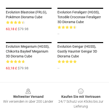
Evolution Blastoise (FRLG),
Evolution Feraligatr (HGSS),
Pokémon Diorama Cube
Totodile Croconaw Feraligatr
3D Diorama Cube
63,18 £
$79.98
--
Evolution Meganium (HGSS),
Evolution Gengar (HGSS),
Chikorita Bayleef Meganium
Gastly Haunter Gengar 3D
3D Diorama Cube
Diorama Cube
63,18 £
$79.98
--
Footer
Weltweiter Versand
Kaufen Sie mit Vertrauen
Wir versenden in über 200 Länder
24/7 Schutz von Klicks bis zur
Lieferung