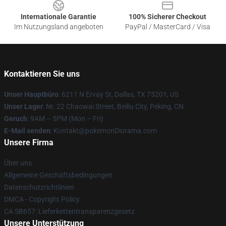
Internationale Garantie
100% Sicherer Checkout
Im Nutzungsland angeboten
PayPal / MasterCard / Visa
Kontaktieren Sie uns
Unser Hauptbüro
: 6211 N Ervay St, Dallas, TX 75201, US
Unser Lager
: Nr. 22 Chaowai Street, Beiliu City, Peking, CN
Geruch
: 9AM – 5PM (Mon – Fri)
E-Mail senden
: Kontakt@pokemonDiorama.com
Unsere Firma
Über uns
Allgemeine Geschäftsbedingungen
Datenschutzrichtlinien
DMCA - Copyright Policy
CA SB657: Lieferkettentransparenzgesetz
Unsere Unterstützung