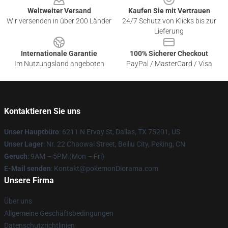
Weltweiter Versand
Kaufen Sie mit Vertrauen
Wir versenden in über 200 Länder
24/7 Schutz von Klicks bis zur
Lieferung
Internationale Garantie
100% Sicherer Checkout
Im Nutzungsland angeboten
PayPal / MasterCard / Visa
Kontaktieren Sie uns
Unser Hauptbüro
: 6211 N Ervay St, Dallas, TX 75201, US
Unser Lager
: Nr. 22 Chaowai Street, Beiliu City, Peking, CN
Geruch
: 9AM – 5PM (Mon – Fri)
E-Mail senden
: Kontakt@pokemonDiorama.com
Unsere Firma
Über uns
Allgemeine Geschäftsbedingungen
Datenschutzrichtlinien