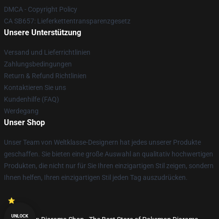
DMCA - Copyright Policy
CA SB657: Lieferkettentransparenzgesetz
Unsere Unterstützung
Versand und Lieferrichtlinien
Zahlungsbedingungen
Return & Refund Richtlinien
Kontaktieren Sie uns
Kundenhilfe (FAQ)
Werdegang
Unser Shop
Unser Team von Weltklasse-Designern hat jedes unserer Produkte
geschaffen. Sie bieten eine große Auswahl an qualitativ hochwertigen
Produkten, die nicht nur für Sie Ihren einzigartigen Stil zeigen, sondern
Ihnen helfen, Ihren einzigartigen Stil jeden Tag auszudrücken.
UNLOCK