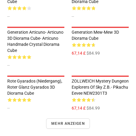
Cube
Diorama Cube
--
--
Generation Articuno- Articuno
Generation Mew-Mew 3D
3D Diorama Cube- Articuno
Diorama Cube
Handmade Crystal Diorama
Cube
67,14 £
$84.99
--
Rote Gyarados (Niedergang),
ZOLLWEICH Mystery Dungeon
Roter Glanz Gyarados 3D
Explorers Of Sky Z.B.- Pikachu
Diorama Cube
Eevee NEW2301T3
--
67,14 £
$84.99
MEHR ANZEIGEN