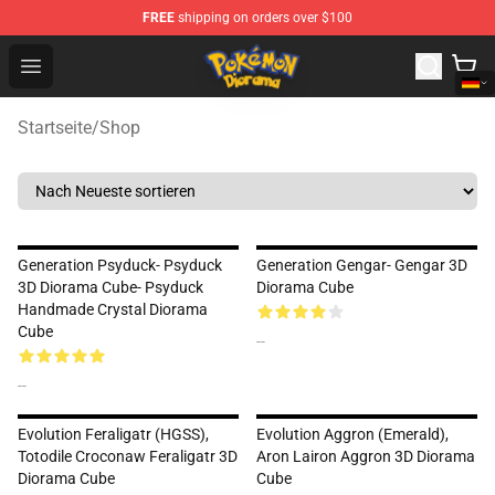
FREE
shipping on orders over $100
Pokemon Diorama Shop - The Best Store of Pokemon D
Open menu
Startseite
/
Shop
Generation Psyduck- Psyduck
Generation Gengar- Gengar 3D
3D Diorama Cube- Psyduck
Diorama Cube
Handmade Crystal Diorama
Cube
--
--
Evolution Feraligatr (HGSS),
Evolution Aggron (Emerald),
Totodile Croconaw Feraligatr 3D
Aron Lairon Aggron 3D Diorama
Diorama Cube
Cube