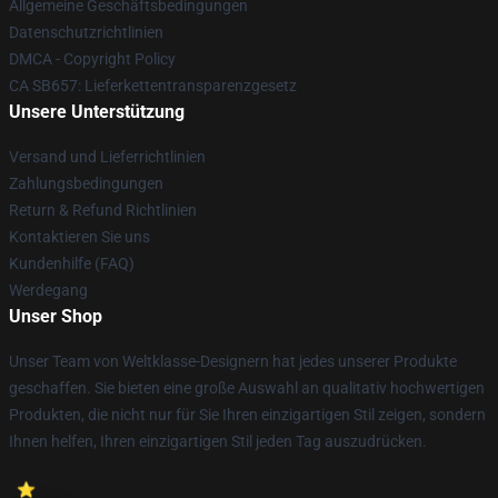
Allgemeine Geschäftsbedingungen
Datenschutzrichtlinien
DMCA - Copyright Policy
CA SB657: Lieferkettentransparenzgesetz
Unsere Unterstützung
Versand und Lieferrichtlinien
Zahlungsbedingungen
Return & Refund Richtlinien
Kontaktieren Sie uns
Kundenhilfe (FAQ)
Werdegang
Unser Shop
Unser Team von Weltklasse-Designern hat jedes unserer Produkte
geschaffen. Sie bieten eine große Auswahl an qualitativ hochwertigen
Produkten, die nicht nur für Sie Ihren einzigartigen Stil zeigen, sondern
Ihnen helfen, Ihren einzigartigen Stil jeden Tag auszudrücken.