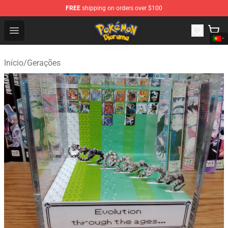
FREE
shipping on orders over $100
Pokemon Diorama Shop - The Best Store of Pokemon D
Open menu
Início
/
Gerações