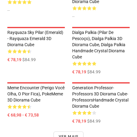
Diorama Cube
--
--
Rayquaza Sky Pilar (Emerald)
Dialga Palkia (pilar De
- Rayquaza Emerald 3D
Pescoço), Dialga Palkia 3D
Diorama Cube
Diorama Cube, Dialga Palkia
Handmade Crystal Diorama
Cube
€ 78,19
$84.99
€ 78,19
$84.99
Meme Encounter (Perigo Você
Generation Professor-
Olha, O Pior Fica), PokeMeme
Professors 3D Diorama Cube-
3D Diorama Cube
ProfessorsHandmade Crystal
Diorama Cube
€ 68,98 - € 73,58
€ 78,19
$84.99
VER MAIS