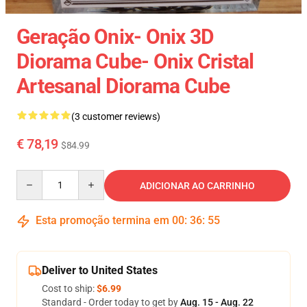
Geração Onix- Onix 3D
Diorama Cube- Onix Cristal
Artesanal Diorama Cube
(3 customer reviews)
€ 78,19
$84.99
Quantity
ADICIONAR AO CARRINHO
Esta promoção termina em
00
:
36
:
54
Deliver to United States
Cost to ship:
$6.99
Standard - Order today to get by
Aug. 15 - Aug. 22