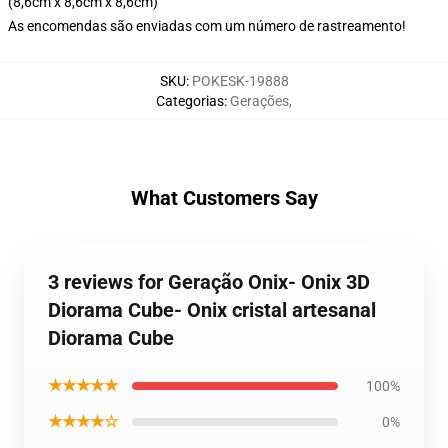
(8,6cm x 8,6cm x 8,6cm)
As encomendas são enviadas com um número de rastreamento!
SKU
:
POKESK-19888
Categorias
:
Gerações
,
What Customers Say
3 reviews for Geração Onix- Onix 3D
Diorama Cube- Onix cristal artesanal
Diorama Cube
★★★★★
100%
★★★★☆
0%