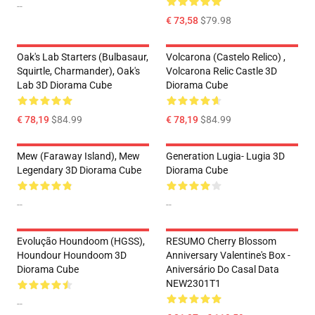
--
€ 73,58
$79.98
Oak's Lab Starters (Bulbasaur,
Volcarona (Castelo Relico) ,
Squirtle, Charmander), Oak's
Volcarona Relic Castle 3D
Lab 3D Diorama Cube
Diorama Cube
€ 78,19
$84.99
€ 78,19
$84.99
Mew (Faraway Island), Mew
Generation Lugia- Lugia 3D
Legendary 3D Diorama Cube
Diorama Cube
--
--
Evolução Houndoom (HGSS),
RESUMO Cherry Blossom
Houndour Houndoom 3D
Anniversary Valentine's Box -
Diorama Cube
Aniversário Do Casal Data
NEW2301T1
--