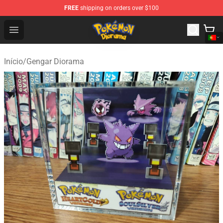
FREE
shipping on orders over $100
Pokemon Diorama Shop - The Best Store of Pokemon D
Open menu
Início
/
Gengar Diorama