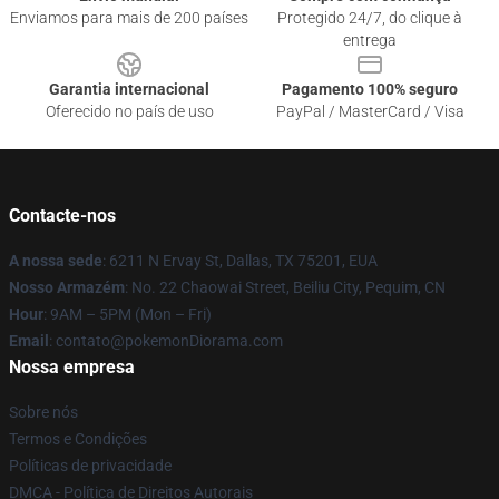
Enviamos para mais de 200 países
Protegido 24/7, do clique à
entrega
Garantia internacional
Pagamento 100% seguro
Oferecido no país de uso
PayPal / MasterCard / Visa
Contacte-nos
A nossa sede
: 6211 N Ervay St, Dallas, TX 75201, EUA
Nosso Armazém
: No. 22 Chaowai Street, Beiliu City, Pequim, CN
Hour
: 9AM – 5PM (Mon – Fri)
Email
: contato@pokemonDiorama.com
Nossa empresa
Sobre nós
Termos e Condições
Políticas de privacidade
DMCA - Política de Direitos Autorais