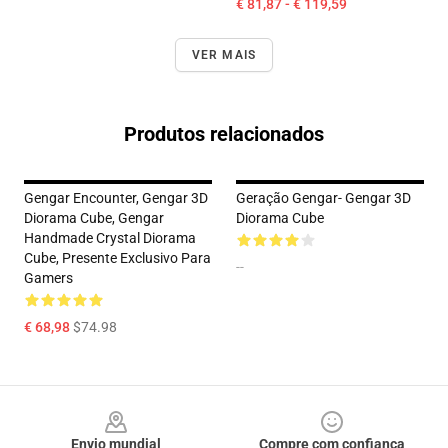
€ 81,87 - € 119,59
VER MAIS
Produtos relacionados
Gengar Encounter, Gengar 3D
Geração Gengar- Gengar 3D
Diorama Cube, Gengar
Diorama Cube
Handmade Crystal Diorama
Cube, Presente Exclusivo Para
--
Gamers
€ 68,98
$74.98
Footer
Envio mundial
Compre com confiança