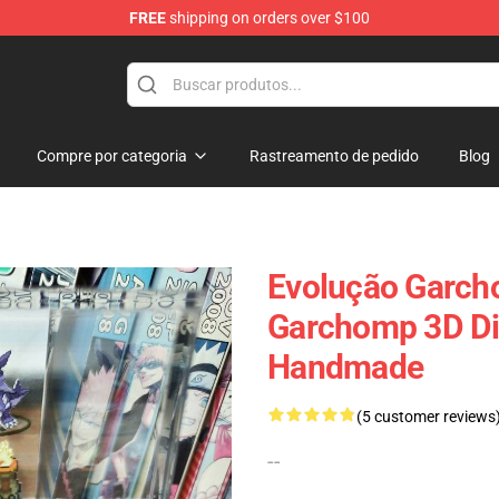
FREE
shipping on orders over $100
 Diorama
Compre por categoria
Rastreamento de pedido
Blog
Evolução Garcho
Garchomp 3D D
Handmade
(5 customer reviews
--