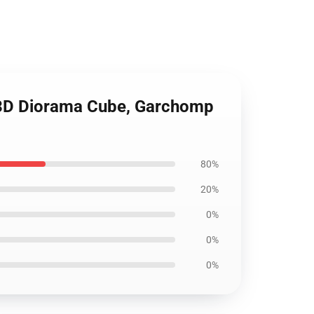
p 3D Diorama Cube, Garchomp
80%
20%
0%
0%
0%