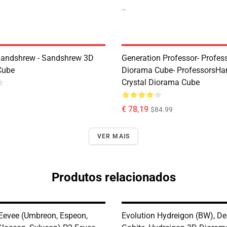
--
Sandshrew - Sandshrew 3D
Generation Professor- Profes
Cube
Diorama Cube- ProfessorsH
Crystal Diorama Cube
€ 78,19
$84.99
VER MAIS
Produtos relacionados
Eevee (Umbreon, Espeon,
Evolution Hydreigon (BW), De