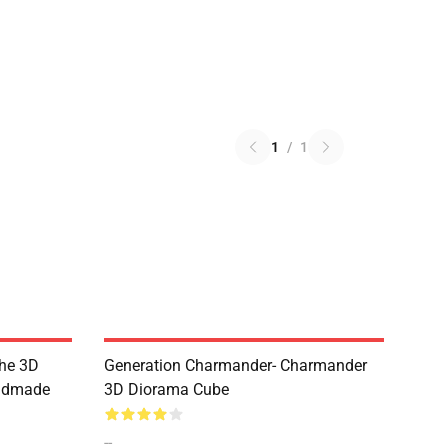
1
/
1
the 3D
Generation Charmander- Charmander
andmade
3D Diorama Cube
--