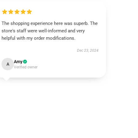
The shopping experience here was superb. The
store's staff were well-informed and very
helpful with my order modifications.
Dec 23, 2024
Amy
A
Verified owner