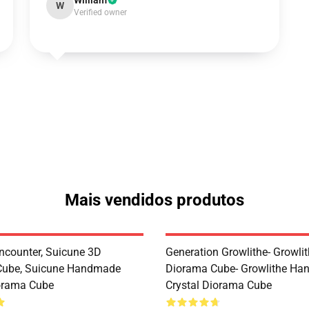
William
W
Verified owner
Mais vendidos produtos
ncounter, Suicune 3D
Generation Growlithe- Growli
Cube, Suicune Handmade
Diorama Cube- Growlithe H
iorama Cube
Crystal Diorama Cube