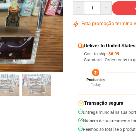
Quantity
Esta promoção termina
Deliver to United States
Cost to ship:
$6.99
Standard - Order today to g
Production
Today
Transação segura
Entrega mundial na sua por
Número de rastreamento for
Reembolso total se o produt