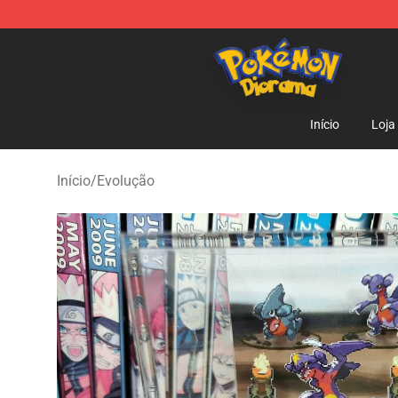
Pokemon Diorama Shop - The Best Store of Pokemon
Início
Loja
Início
/
Evolução