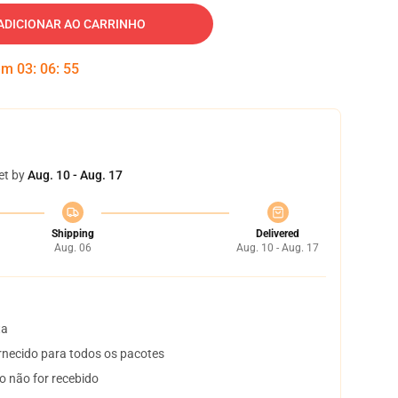
ADICIONAR AO CARRINHO
 em
03
:
06
:
54
et by
Aug. 10 - Aug. 17
Shipping
Delivered
Aug. 06
Aug. 10 - Aug. 17
ta
necido para todos os pacotes
o não for recebido