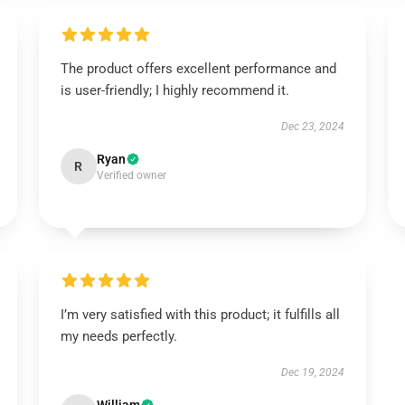
The product offers excellent performance and
is user-friendly; I highly recommend it.
Dec 23, 2024
Ryan
R
Verified owner
I’m very satisfied with this product; it fulfills all
my needs perfectly.
Dec 19, 2024