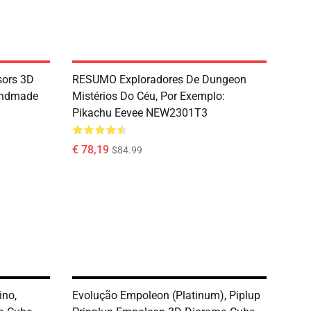
sors 3D
RESUMO Exploradores De Dungeon
andmade
Mistérios Do Céu, Por Exemplo:
Pikachu Eevee NEW2301T3
€ 78,19
$84.99
ino,
Evolução Empoleon (Platinum), Piplup