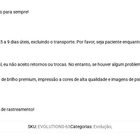
do para sempre!
 a 9 dias úteis, excluindo o transporte. Por favor, seja paciente enqu
l, eu não aceito retornos ou trocas. No entanto, se houver algum problema
e brilho premium, impressão a cores de alta qualidade e imagens de pix
de rastreamento!
SKU
:
EVOLUTIONS-63
Categorias
:
Evolução
,