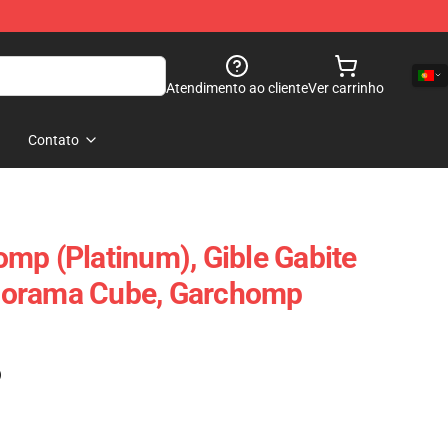
Atendimento ao cliente
Ver carrinho
Contato
mp (Platinum), Gible Gabite
iorama Cube, Garchomp
)