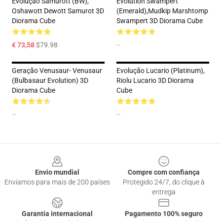
Evolução Samurott (BW),
Evolution Swampert
Oshawott Dewott Samurot 3D
(Emerald),Mudkip Marshtomp
Diorama Cube
Swampert 3D Diorama Cube
€ 73,58
$79.98
--
Geração Venusaur- Venusaur
Evolução Lucario (Platinum),
(Bulbasaur Evolution) 3D
Riolu Lucario 3D Diorama
Diorama Cube
Cube
--
--
Footer
Envio mundial
Compre com confiança
Enviamos para mais de 200 países
Protegido 24/7, do clique à
entrega
Garantia internacional
Pagamento 100% seguro