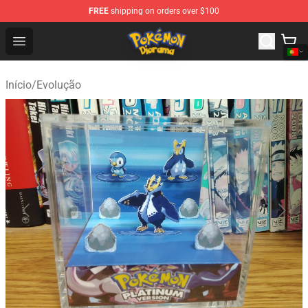
FREE
shipping on orders over $100
Pokemon Diorama Shop - The Best Store of Pokemon D
Open menu
Início
/
Evolução