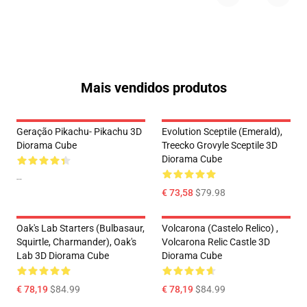
Mais vendidos produtos
Geração Pikachu- Pikachu 3D
Evolution Sceptile (Emerald),
Diorama Cube
Treecko Grovyle Sceptile 3D
Diorama Cube
--
€ 73,58
$79.98
Oak's Lab Starters (Bulbasaur,
Volcarona (Castelo Relico) ,
Squirtle, Charmander), Oak's
Volcarona Relic Castle 3D
Lab 3D Diorama Cube
Diorama Cube
€ 78,19
$84.99
€ 78,19
$84.99