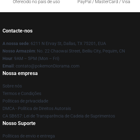
Oferecido no país de uso
PayPal / MasterCard / Visa
Contacte-nos
A nossa sede
: 6211 N Ervay St, Dallas, TX 75201, EUA
Nosso Armazém
: No. 22 Chaowai Street, Beiliu City, Pequim, CN
Hour
: 9AM – 5PM (Mon – Fri)
Email
: contato@pokemonDiorama.com
Nossa empresa
Sobre nós
Termos e Condições
Políticas de privacidade
DMCA - Política de Direitos Autorais
CA SB657: Lei de Transparência de Cadeia de Suprimentos
Nosso Suporte
Políticas de envio e entrega