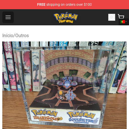
FREE
shipping on orders over $100
Pokemon Diorama Shop - The Best Store of Pokemon D
Open menu
Início
/
Outros