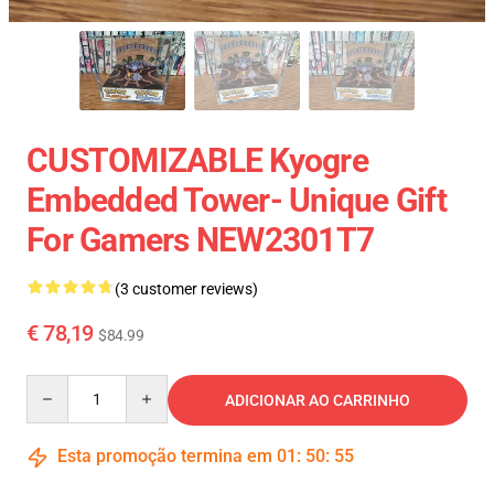
CUSTOMIZABLE Kyogre
Embedded Tower- Unique Gift
For Gamers NEW2301T7
(3 customer reviews)
€ 78,19
$84.99
Quantity
ADICIONAR AO CARRINHO
Esta promoção termina em
01
:
50
:
54