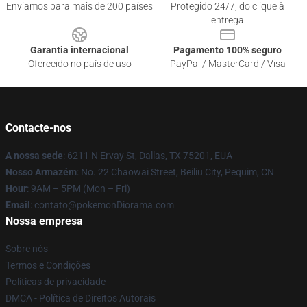
Enviamos para mais de 200 países
Protegido 24/7, do clique à
entrega
Garantia internacional
Pagamento 100% seguro
Oferecido no país de uso
PayPal / MasterCard / Visa
Contacte-nos
A nossa sede
: 6211 N Ervay St, Dallas, TX 75201, EUA
Nosso Armazém
: No. 22 Chaowai Street, Beiliu City, Pequim, CN
Hour
: 9AM – 5PM (Mon – Fri)
Email
: contato@pokemonDiorama.com
Nossa empresa
Sobre nós
Termos e Condições
Políticas de privacidade
DMCA - Política de Direitos Autorais