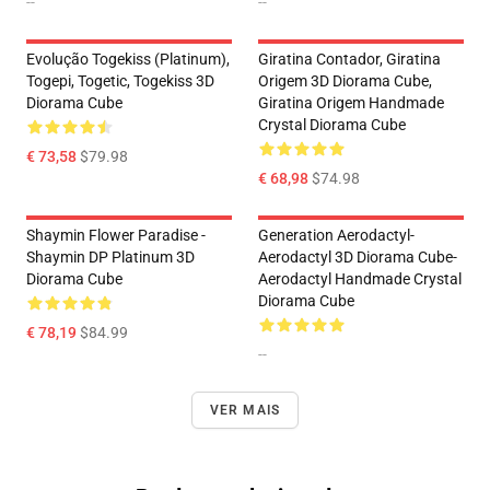
--
--
Evolução Togekiss (Platinum),
Giratina Contador, Giratina
Togepi, Togetic, Togekiss 3D
Origem 3D Diorama Cube,
Diorama Cube
Giratina Origem Handmade
Crystal Diorama Cube
€ 73,58
$79.98
€ 68,98
$74.98
Shaymin Flower Paradise -
Generation Aerodactyl-
Shaymin DP Platinum 3D
Aerodactyl 3D Diorama Cube-
Diorama Cube
Aerodactyl Handmade Crystal
Diorama Cube
€ 78,19
$84.99
--
VER MAIS