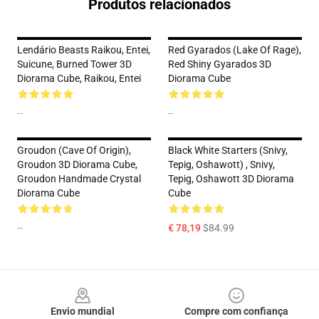
Produtos relacionados
Lendário Beasts Raikou, Entei,
Red Gyarados (Lake Of Rage),
Suicune, Burned Tower 3D
Red Shiny Gyarados 3D
Diorama Cube, Raikou, Entei
Diorama Cube
--
--
Groudon (Cave Of Origin),
Black White Starters (Snivy,
Groudon 3D Diorama Cube,
Tepig, Oshawott) , Snivy,
Groudon Handmade Crystal
Tepig, Oshawott 3D Diorama
Diorama Cube
Cube
--
€ 78,19
$84.99
Footer
Envio mundial
Compre com confiança