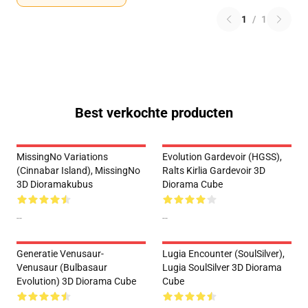
1
/
1
Best verkochte producten
MissingNo Variations
Evolution Gardevoir (HGSS),
(Cinnabar Island), MissingNo
Ralts Kirlia Gardevoir 3D
3D Dioramakubus
Diorama Cube
--
--
Generatie Venusaur-
Lugia Encounter (SoulSilver),
Venusaur (Bulbasaur
Lugia SoulSilver 3D Diorama
Evolution) 3D Diorama Cube
Cube