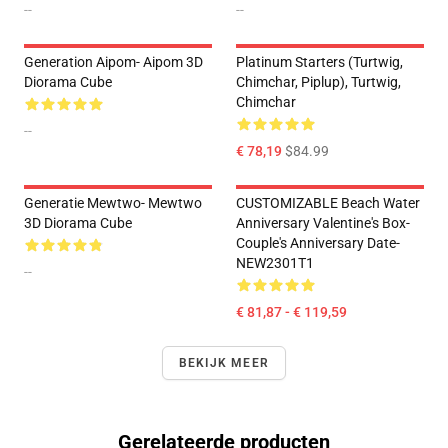
--
--
Generation Aipom- Aipom 3D
Platinum Starters (Turtwig,
Diorama Cube
Chimchar, Piplup), Turtwig,
Chimchar
--
€ 78,19
$84.99
Generatie Mewtwo- Mewtwo
CUSTOMIZABLE Beach Water
3D Diorama Cube
Anniversary Valentine's Box-
Couple's Anniversary Date-
NEW2301T1
--
€ 81,87 - € 119,59
BEKIJK MEER
Gerelateerde producten