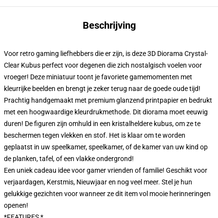
Beschrijving
Voor retro gaming liefhebbers die er zijn, is deze 3D Diorama Crystal-
Clear Kubus perfect voor degenen die zich nostalgisch voelen voor
vroeger! Deze miniatuur toont je favoriete gamemomenten met
kleurrijke beelden en brengt je zeker terug naar de goede oude tijd!
Prachtig handgemaakt met premium glanzend printpapier en bedrukt
met een hoogwaardige kleurdrukmethode. Dit diorama moet eeuwig
duren! De figuren zijn omhuld in een kristalheldere kubus, om ze te
beschermen tegen vlekken en stof. Het is klaar om te worden
geplaatst in uw speelkamer, speelkamer, of de kamer van uw kind op
de planken, tafel, of een vlakke ondergrond!
Een uniek cadeau idee voor gamer vrienden of familie! Geschikt voor
verjaardagen, Kerstmis, Nieuwjaar en nog veel meer. Stel je hun
gelukkige gezichten voor wanneer ze dit item vol mooie herinneringen
openen!
*FEATURES *