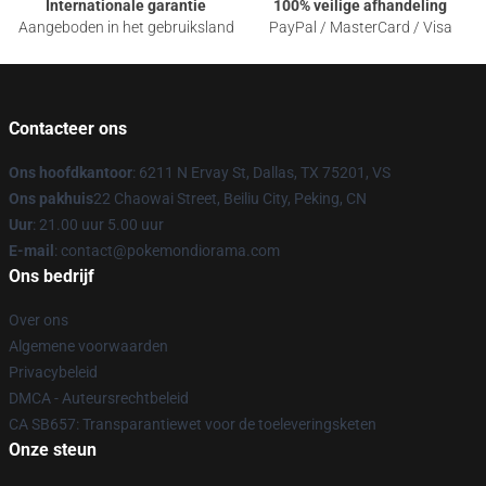
Internationale garantie
100% veilige afhandeling
Aangeboden in het gebruiksland
PayPal / MasterCard / Visa
Contacteer ons
Ons hoofdkantoor
: 6211 N Ervay St, Dallas, TX 75201, VS
Ons pakhuis
22 Chaowai Street, Beiliu City, Peking, CN
Uur
: 21.00 uur 5.00 uur
E-mail
: contact@pokemondiorama.com
Ons bedrijf
Over ons
Algemene voorwaarden
Privacybeleid
DMCA - Auteursrechtbeleid
CA SB657: Transparantiewet voor de toeleveringsketen
Onze steun