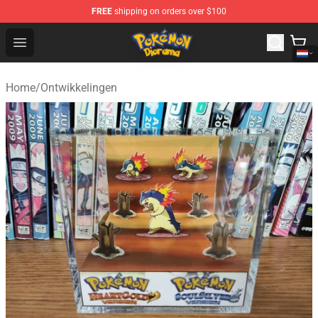
FREE
shipping on orders over $100
Pokemon Diorama Shop - The Best Store of Pokemon D
Open menu
Home
/
Ontwikkelingen