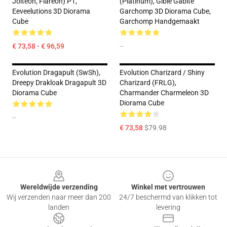
Jolteon, Flareon) P1,
(Platinum), Gible Gabite
Eeveelutions 3D Diorama
Garchomp 3D Diorama Cube,
Cube
Garchomp Handgemaakt
€ 73,58 - € 96,59
--
Evolution Dragapult (SwSh),
Evolution Charizard / Shiny
Dreepy Drakloak Dragapult 3D
Charizard (FRLG),
Diorama Cube
Charmander Charmeleon 3D
Diorama Cube
--
€ 73,58
$79.98
Footer
Wereldwijde verzending
Winkel met vertrouwen
Wij verzenden naar meer dan 200
24/7 beschermd van klikken tot
landen
levering