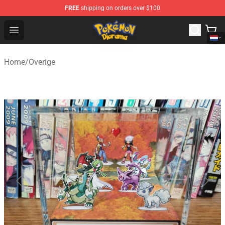
FREE
shipping on orders over $100
Pokemon Diorama Shop - The Best Store of Pokemon D
Open menu
Home
/
Overige