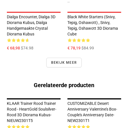
--
Dialga Encounter, Dialga 3D
Black White Starters (Snivy,
Diorama Kubus, Dialga
Tepig, Oshawott) , Snivy,
Handgemaakte Crystal
Tepig, Oshawott 3D Diorama
Diorama Kubus
Cube
€ 68,98
$74.98
€ 78,19
$84.99
BEKIJK MEER
Gerelateerde producten
KLAAR Trainer Rood Trainer
CUSTOMIZABLE Desert
Rood - HeartGold Soulsilver-
Anniversary Valentine's Box-
Rood 3D Diorama Kubus-
Couple's Anniversary Date-
NIEUW2301T5
NEW2301T1