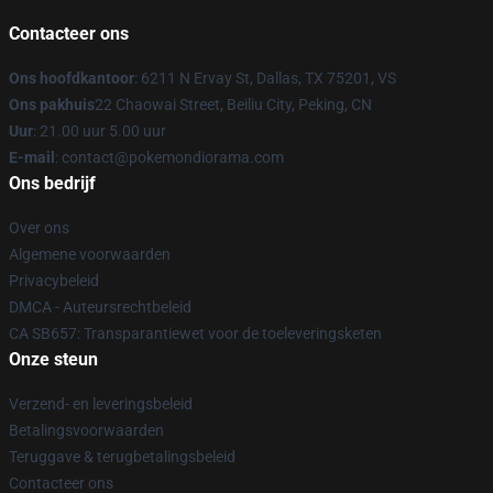
Contacteer ons
Ons hoofdkantoor
: 6211 N Ervay St, Dallas, TX 75201, VS
Ons pakhuis
22 Chaowai Street, Beiliu City, Peking, CN
Uur
: 21.00 uur 5.00 uur
E-mail
: contact@pokemondiorama.com
Ons bedrijf
Over ons
Algemene voorwaarden
Privacybeleid
DMCA - Auteursrechtbeleid
CA SB657: Transparantiewet voor de toeleveringsketen
Onze steun
Verzend- en leveringsbeleid
Betalingsvoorwaarden
Teruggave & terugbetalingsbeleid
Contacteer ons