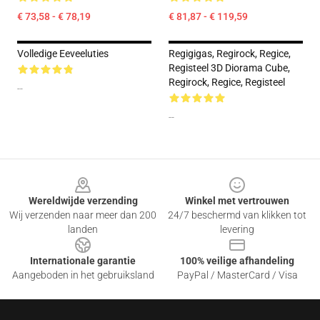
€ 73,58 - € 78,19
€ 81,87 - € 119,59
Volledige Eeveeluties
Regigigas, Regirock, Regice,
Registeel 3D Diorama Cube,
Regirock, Regice, Registeel
--
--
Footer
Wereldwijde verzending
Winkel met vertrouwen
Wij verzenden naar meer dan 200
24/7 beschermd van klikken tot
landen
levering
Internationale garantie
100% veilige afhandeling
Aangeboden in het gebruiksland
PayPal / MasterCard / Visa