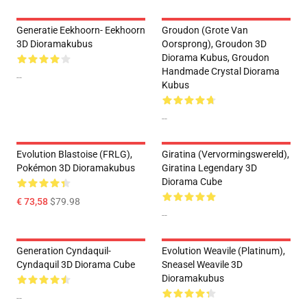
Generatie Eekhoorn- Eekhoorn
Groudon (Grote Van
3D Dioramakubus
Oorsprong), Groudon 3D
Diorama Kubus, Groudon
Handmade Crystal Diorama
--
Kubus
--
Evolution Blastoise (FRLG),
Giratina (Vervormingswereld),
Pokémon 3D Dioramakubus
Giratina Legendary 3D
Diorama Cube
€ 73,58
$79.98
--
Generation Cyndaquil-
Evolution Weavile (Platinum),
Cyndaquil 3D Diorama Cube
Sneasel Weavile 3D
Dioramakubus
--