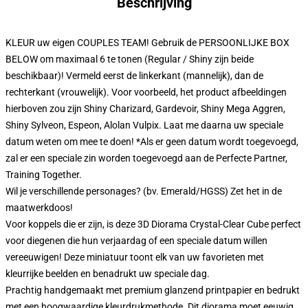
Beschrijving
KLEUR uw eigen COUPLES TEAM! Gebruik de PERSOONLIJKE BOX
BELOW om maximaal 6 te tonen (Regular / Shiny zijn beide
beschikbaar)! Vermeld eerst de linkerkant (mannelijk), dan de
rechterkant (vrouwelijk). Voor voorbeeld, het product afbeeldingen
hierboven zou zijn Shiny Charizard, Gardevoir, Shiny Mega Aggren,
Shiny Sylveon, Espeon, Alolan Vulpix. Laat me daarna uw speciale
datum weten om mee te doen! *Als er geen datum wordt toegevoegd,
zal er een speciale zin worden toegevoegd aan de Perfecte Partner,
Training Together.
Wil je verschillende personages? (bv. Emerald/HGSS) Zet het in de
maatwerkdoos!
Voor koppels die er zijn, is deze 3D Diorama Crystal-Clear Cube perfect
voor diegenen die hun verjaardag of een speciale datum willen
vereeuwigen! Deze miniatuur toont elk van uw favorieten met
kleurrijke beelden en benadrukt uw speciale dag.
Prachtig handgemaakt met premium glanzend printpapier en bedrukt
met een hoogwaardige kleurdrukmethode. Dit diorama moet eeuwig