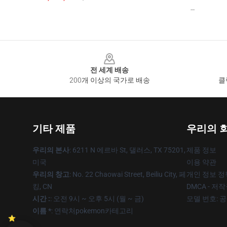
--
Footer
전 세계 배송
200개 이상의 국가로 배송
클
기타 제품
우리의 
우리의 본사
: 6211 N 에르바 St, 댈러스, TX 75201,
제품 정보
미국
이용 약관
우리의 창고
: No. 22 Chaowai Street, Beiliu City, 페
개인 정보 정
킹, CN
DMCA - 저
시간 :
: 오전 9시 ~ 오후 5시 (월 ~ 금)
모델 번호: 
이름 *
: 연락처pokemon카테고리