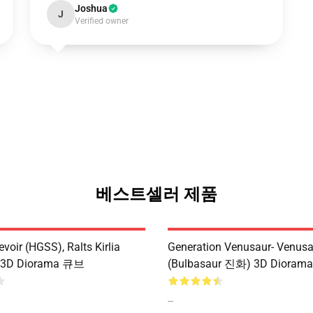
Joshua
J
Verified owner
베스트셀러 제품
oir (HGSS), Ralts Kirlia
Generation Venusaur- Venusa
r 3D Diorama 큐브
(Bulbasaur 진화) 3D Diora
--