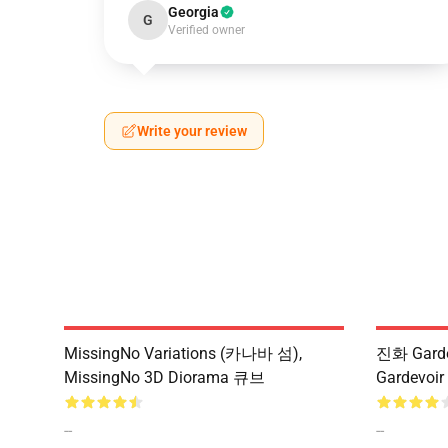
Georgia
G
Verified owner
Write your review
MissingNo Variations (카나바 섬),
진화 Gardev
MissingNo 3D Diorama 큐브
Gardevoi
--
--