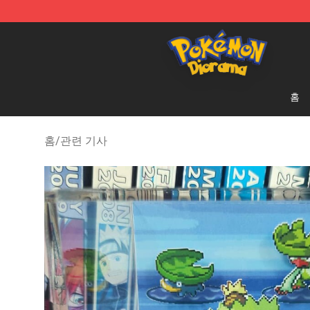
Pokemon Diorama Shop - The Best Store of Pokemon
홈
홈
/
관련 기사