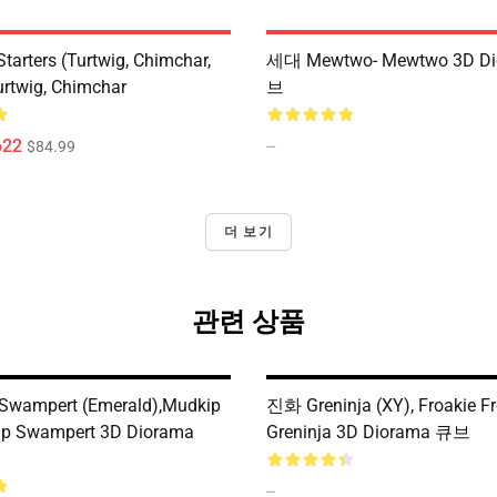
tarters (Turtwig, Chimchar,
세대 Mewtwo- Mewtwo 3D D
urtwig, Chimchar
브
622
--
$84.99
더 보기
관련 상품
 Swampert (Emerald),Mudkip
진화 Greninja (XY), Froakie Fr
p Swampert 3D Diorama
Greninja 3D Diorama 큐브
--