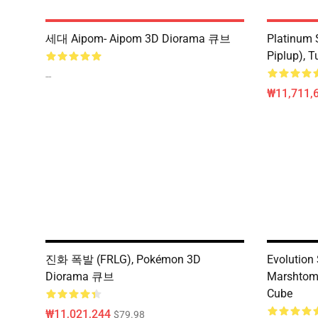
세대 Aipom- Aipom 3D Diorama 큐브
Platinum S
Piplup), T
--
₩11,711,
진화 폭발 (FRLG), Pokémon 3D
Evolution
Diorama 큐브
Marshtom
Cube
₩11,021,244
$79.98