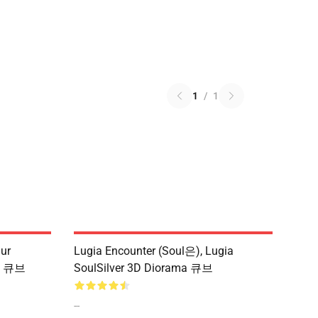
1
/
1
ur
Lugia Encounter (Soul은), Lugia
ma 큐브
SoulSilver 3D Diorama 큐브
--