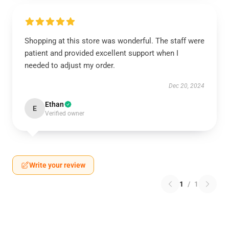
Shopping at this store was wonderful. The staff were
patient and provided excellent support when I
needed to adjust my order.
Dec 20, 2024
Ethan
E
Verified owner
Write your review
1
/
1