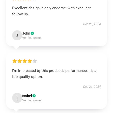
Excellent design, highly endorse, with excellent
follow-up.
Dec 23, 2024
John
J
Verified owner
I’m impressed by this product’s performance; it’s a
top-quality option.
Dec 21, 2024
Isabel
I
Verified owner