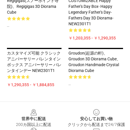
Regigigas(スノーポイント寺
CUSTOMIZABLE Happy
院)、Regigigas 3D Diorama
Father's Day Box- Happy
Cube
Legendary Father's Day-
Fathers Day 3D Diorama-
NEW2301T1
--
￥1,203,355 - ￥1,290,355
カスタマイズ可能 クラシック
Groudon(起源の軒)、
アニバーサリー バレンタイン
Groudon 3D Diorama Cube、
ボックス アニバーサリー バレ
Groudon Handmade Crystal
ンタインデー NEW2301T1
Diorama Cube
￥1,290,355 - ￥1,884,855
--
Footer
世界中に配送
安心してお買い物
200カ国以上に配送
クリックから配送まで24/7保護