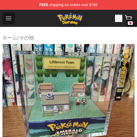
FREE
shipping on orders over $100
Pokemon Diorama Shop - The Best Store of Pokemon D
Open menu
ホーム
/
その他