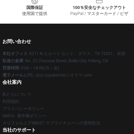
国際保証
100％安全なチェックアウト
使用国で提供
PayPal / マスターカード / ビザ
お問い合わせ
本社オフィス
: 6211 N エルベイ セント、ダラス、TX 75201、米国
私達の倉庫
: No. 22 Chaowai Street, Beiliu City, Peking, CN
営業時間
: 9:00～18:00(月～金)
電子メール
お問い合わせpokemonジオラマ.com
会社案内
私たちについて
利用規約
プライバシーポリシー
DMCA - 著作権ポリシー
カリフォルニアSB657: サプライチェーンの透明性法
当社のサポート