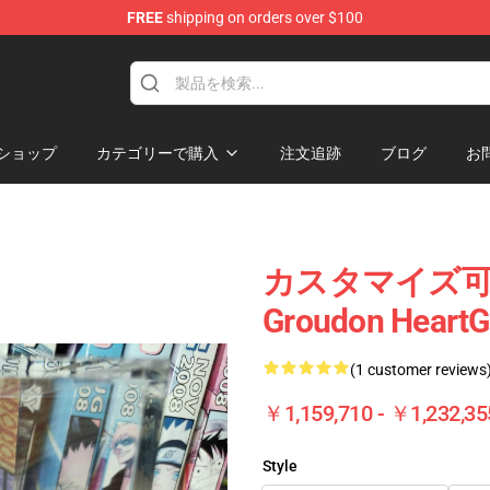
FREE
shipping on orders over $100
 Diorama
ショップ
カテゴリーで購入
注文追跡
ブログ
お
カスタマイズ可能 G
Groudon Heart
(1 customer reviews
￥1,159,710 - ￥1,232,35
Style