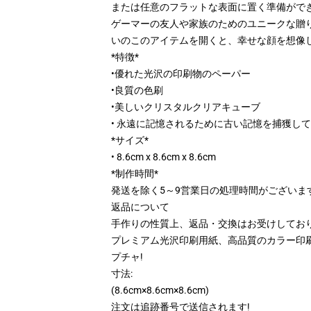
または任意のフラットな表面に置く準備ができ
ゲーマーの友人や家族のためのユニークな贈り
いのこのアイテムを開くと、幸せな顔を想像し
*特徴*
•優れた光沢の印刷物のペーパー
•良質の色刷
•美しいクリスタルクリアキューブ
• 永遠に記憶されるために古い記憶を捕獲して
*サイズ*
• 8.6cm x 8.6cm x 8.6cm
*制作時間*
発送を除く5～9営業日の処理時間がございま
返品について
手作りの性質上、返品・交換はお受けしており
プレミアム光沢印刷用紙、高品質のカラー印
プチャ!
寸法:
(8.6cm×8.6cm×8.6cm)
注文は追跡番号で送信されます!