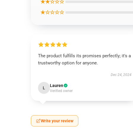
★★☆☆☆
★☆☆☆☆
The product fulfills its promises perfectly; it's a
trustworthy option for anyone.
Dec 24, 2024
Lauren
L
Verified owner
Write your review