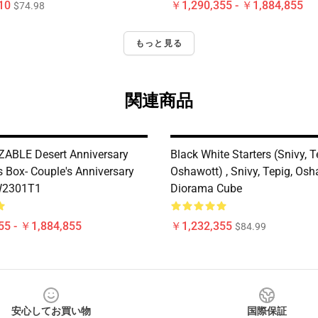
10
￥1,290,355 - ￥1,884,855
$74.98
もっと見る
関連商品
ABLE Desert Anniversary
Black White Starters (Snivy, T
s Box- Couple's Anniversary
Oshawott) , Snivy, Tepig, Os
W2301T1
Diorama Cube
55 - ￥1,884,855
￥1,232,355
$84.99
安心してお買い物
国際保証