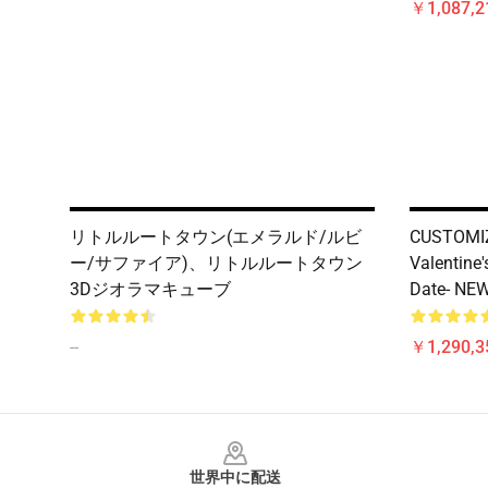
￥1,087,2
リトルルートタウン(エメラルド/ルビ
CUSTOMIZ
ー/サファイア)、リトルルートタウン
Valentine'
3Dジオラマキューブ
Date- NE
--
￥1,290,3
Footer
世界中に配送