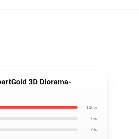
tGold 3D Diorama-
100%
0%
0%