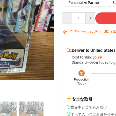
Personalize Partner
So
Quantity
このセールはあと
00
:
36
Deliver to United States
Cost to ship:
$6.99
Standard - Order today to g
Production
Today
安全な取引
世界中どこでもお届け
すべての小包に追跡番号を