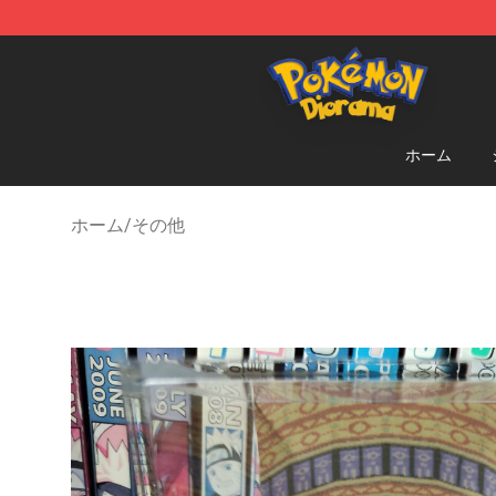
Pokemon Diorama Shop - The Best Store of Pokemon
ホーム
ホーム
/
その他