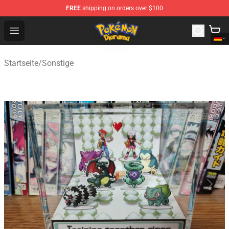
FREE
shipping on orders over $100
Pokemon Diorama Shop - The Best Store of Pokemon D
Open menu
Startseite
/
Sonstige