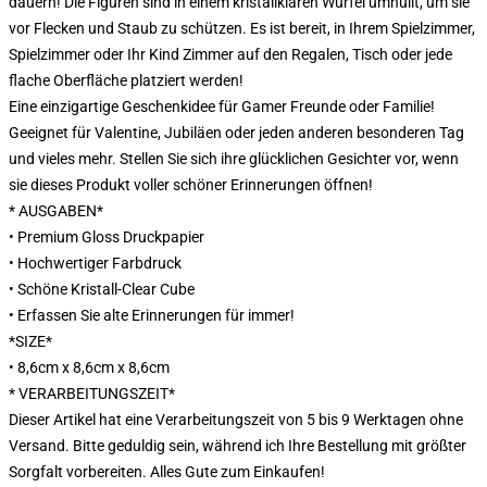
dauern! Die Figuren sind in einem kristallklaren Würfel umhüllt, um sie
vor Flecken und Staub zu schützen. Es ist bereit, in Ihrem Spielzimmer,
Spielzimmer oder Ihr Kind Zimmer auf den Regalen, Tisch oder jede
flache Oberfläche platziert werden!
Eine einzigartige Geschenkidee für Gamer Freunde oder Familie!
Geeignet für Valentine, Jubiläen oder jeden anderen besonderen Tag
und vieles mehr. Stellen Sie sich ihre glücklichen Gesichter vor, wenn
sie dieses Produkt voller schöner Erinnerungen öffnen!
* AUSGABEN*
• Premium Gloss Druckpapier
• Hochwertiger Farbdruck
• Schöne Kristall-Clear Cube
• Erfassen Sie alte Erinnerungen für immer!
*SIZE*
• 8,6cm x 8,6cm x 8,6cm
* VERARBEITUNGSZEIT*
Dieser Artikel hat eine Verarbeitungszeit von 5 bis 9 Werktagen ohne
Versand. Bitte geduldig sein, während ich Ihre Bestellung mit größter
Sorgfalt vorbereiten. Alles Gute zum Einkaufen!