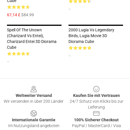
Cube
--
67,14 £
$84.99
Spell Of The Unown
2000 Lugia Vs Legendary
(Charizard Vs Entei),
Birds, Lugia Movie 3D
Charizard Entei 3D Diorama
Diorama Cube
Cube
--
--
Footer
Weltweiter Versand
Kaufen Sie mit Vertrauen
Wir versenden in über 200 Länder
24/7 Schutz von Klicks bis zur
Lieferung
Internationale Garantie
100% Sicherer Checkout
Im Nutzungsland angeboten
PayPal / MasterCard / Visa