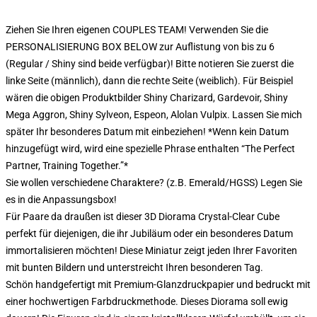
Ziehen Sie Ihren eigenen COUPLES TEAM! Verwenden Sie die
PERSONALISIERUNG BOX BELOW zur Auflistung von bis zu 6
(Regular / Shiny sind beide verfügbar)! Bitte notieren Sie zuerst die
linke Seite (männlich), dann die rechte Seite (weiblich). Für Beispiel
wären die obigen Produktbilder Shiny Charizard, Gardevoir, Shiny
Mega Aggron, Shiny Sylveon, Espeon, Alolan Vulpix. Lassen Sie mich
später Ihr besonderes Datum mit einbeziehen! *Wenn kein Datum
hinzugefügt wird, wird eine spezielle Phrase enthalten “The Perfect
Partner, Training Together.”*
Sie wollen verschiedene Charaktere? (z.B. Emerald/HGSS) Legen Sie
es in die Anpassungsbox!
Für Paare da draußen ist dieser 3D Diorama Crystal-Clear Cube
perfekt für diejenigen, die ihr Jubiläum oder ein besonderes Datum
immortalisieren möchten! Diese Miniatur zeigt jeden Ihrer Favoriten
mit bunten Bildern und unterstreicht Ihren besonderen Tag.
Schön handgefertigt mit Premium-Glanzdruckpapier und bedruckt mit
einer hochwertigen Farbdruckmethode. Dieses Diorama soll ewig