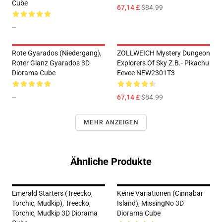
Cube
67,14 £
$84.99
--
Rote Gyarados (Niedergang),
ZOLLWEICH Mystery Dungeon
Roter Glanz Gyarados 3D
Explorers Of Sky Z.B.- Pikachu
Diorama Cube
Eevee NEW2301T3
--
67,14 £
$84.99
MEHR ANZEIGEN
Ähnliche Produkte
Emerald Starters (Treecko,
Keine Variationen (Cinnabar
Torchic, Mudkip), Treecko,
Island), MissingNo 3D
Torchic, Mudkip 3D Diorama
Diorama Cube