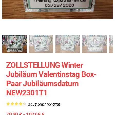
ZOLLSTELLUNG Winter
Jubiläum Valentinstag Box-
Paar Jubiläumsdatum
NEW2301T1
(3 customer reviews)
70,30 £ - 102,69 £