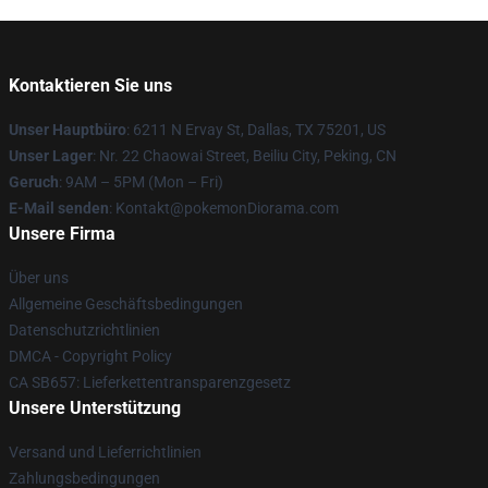
Kontaktieren Sie uns
Unser Hauptbüro
: 6211 N Ervay St, Dallas, TX 75201, US
Unser Lager
: Nr. 22 Chaowai Street, Beiliu City, Peking, CN
Geruch
: 9AM – 5PM (Mon – Fri)
E-Mail senden
: Kontakt@pokemonDiorama.com
Unsere Firma
Über uns
Allgemeine Geschäftsbedingungen
Datenschutzrichtlinien
DMCA - Copyright Policy
CA SB657: Lieferkettentransparenzgesetz
Unsere Unterstützung
Versand und Lieferrichtlinien
Zahlungsbedingungen