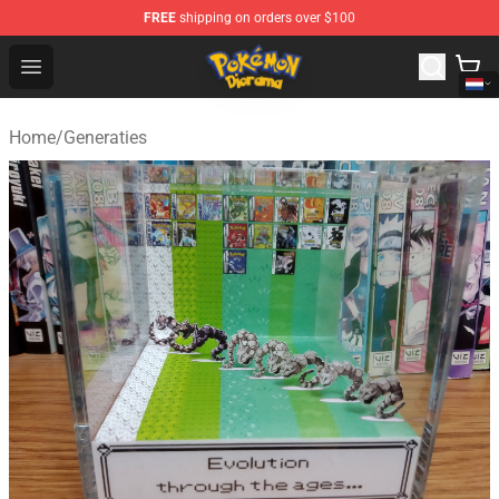
FREE
shipping on orders over $100
Pokemon Diorama Shop - The Best Store of Pokemon D
Open menu
Home
/
Generaties