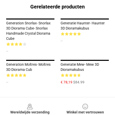
Gerelateerde producten
Generation Snorlax- Snorlax
Generatie Haunter- Haunter
3D Diorama Cube- Snorlax
3D Dioramakubus
Handmade Crystal Diorama
Cube
--
--
Generation Moltres- Moltres
Generatie Mew- Mew 3D
3D Diorama Cub
Dioramakubus
--
€ 78,19
$84.99
Footer
Wereldwijde verzending
Winkel met vertrouwen