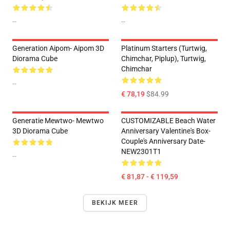
--
--
Generation Aipom- Aipom 3D
Platinum Starters (Turtwig,
Diorama Cube
Chimchar, Piplup), Turtwig,
Chimchar
--
€ 78,19
$84.99
Generatie Mewtwo- Mewtwo
CUSTOMIZABLE Beach Water
3D Diorama Cube
Anniversary Valentine's Box-
Couple's Anniversary Date-
NEW2301T1
--
€ 81,87 - € 119,59
BEKIJK MEER