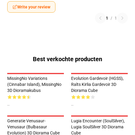
Write your review
1
/
1
Best verkochte producten
MissingNo Variations
Evolution Gardevoir (HGSS),
(Cinnabar Island), MissingNo
Ralts Kirlia Gardevoir 3D
3D Dioramakubus
Diorama Cube
--
--
Generatie Venusaur-
Lugia Encounter (SoulSilver),
Venusaur (Bulbasaur
Lugia SoulSilver 3D Diorama
Evolution) 3D Diorama Cube
Cube