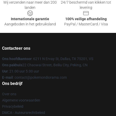
Wij verzenden naar meer dan 200
24/7 beschermd van klikken tot
landen
levering
Internationale garantie
100% veilige afhandeling
Aangeboden in het gebruiksland
PayPal / MasterCard / Visa
Contacteer ons
Ons hoofdkantoor
: 6211 N Ervay St, Dallas, TX 75201, VS
Ons pakhuis
22 Chaowai Street, Beiliu City, Peking, CN
Uur
: 21.00 uur 5.00 uur
E-mail
: contact@pokemondiorama.com
Ons bedrijf
Over ons
Algemene voorwaarden
Privacybeleid
DMCA - Auteursrechtbeleid