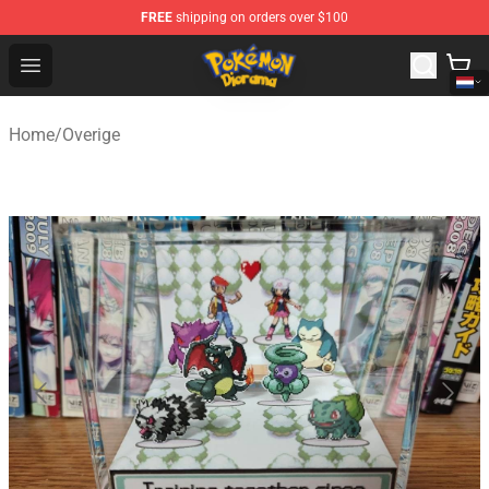
FREE
shipping on orders over $100
Pokemon Diorama Shop - The Best Store of Pokemon D
Open menu
Home
/
Overige