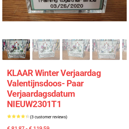
KLAAR Winter Verjaardag
Valentijnsdoos- Paar
Verjaardagsdatum
NIEUW2301T1
(3 customer reviews)
€ 81,87 - € 119,59