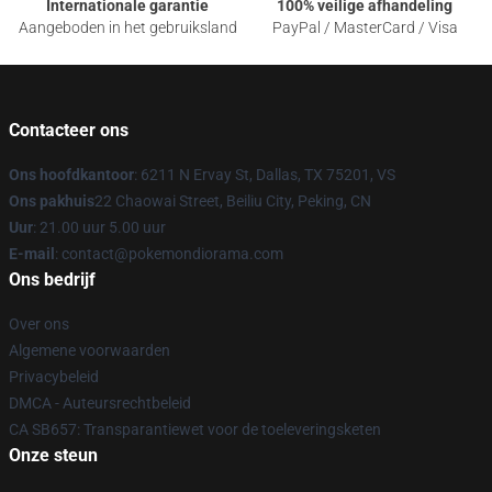
Internationale garantie
100% veilige afhandeling
Aangeboden in het gebruiksland
PayPal / MasterCard / Visa
Contacteer ons
Ons hoofdkantoor
: 6211 N Ervay St, Dallas, TX 75201, VS
Ons pakhuis
22 Chaowai Street, Beiliu City, Peking, CN
Uur
: 21.00 uur 5.00 uur
E-mail
: contact@pokemondiorama.com
Ons bedrijf
Over ons
Algemene voorwaarden
Privacybeleid
DMCA - Auteursrechtbeleid
CA SB657: Transparantiewet voor de toeleveringsketen
Onze steun