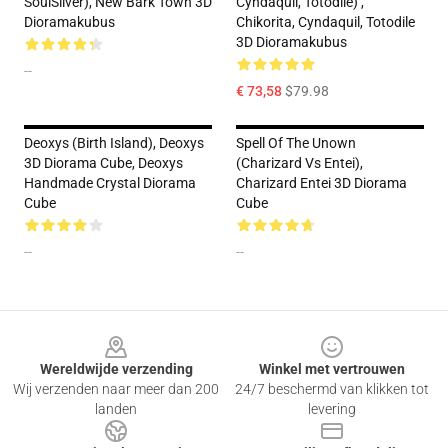
SoulSilver), New Bark Town 3D
Cyndaquil, Totodile) ,
Dioramakubus
Chikorita, Cyndaquil, Totodile
3D Dioramakubus
--
€ 73,58
$79.98
Deoxys (Birth Island), Deoxys
Spell Of The Unown
3D Diorama Cube, Deoxys
(Charizard Vs Entei),
Handmade Crystal Diorama
Charizard Entei 3D Diorama
Cube
Cube
--
--
Footer
Wereldwijde verzending
Winkel met vertrouwen
Wij verzenden naar meer dan 200
24/7 beschermd van klikken tot
landen
levering