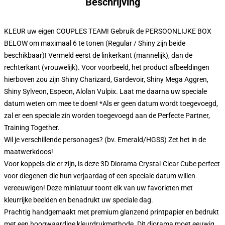
Beschrijving
KLEUR uw eigen COUPLES TEAM! Gebruik de PERSOONLIJKE BOX
BELOW om maximaal 6 te tonen (Regular / Shiny zijn beide
beschikbaar)! Vermeld eerst de linkerkant (mannelijk), dan de
rechterkant (vrouwelijk). Voor voorbeeld, het product afbeeldingen
hierboven zou zijn Shiny Charizard, Gardevoir, Shiny Mega Aggren,
Shiny Sylveon, Espeon, Alolan Vulpix. Laat me daarna uw speciale
datum weten om mee te doen! *Als er geen datum wordt toegevoegd,
zal er een speciale zin worden toegevoegd aan de Perfecte Partner,
Training Together.
Wil je verschillende personages? (bv. Emerald/HGSS) Zet het in de
maatwerkdoos!
Voor koppels die er zijn, is deze 3D Diorama Crystal-Clear Cube perfect
voor diegenen die hun verjaardag of een speciale datum willen
vereeuwigen! Deze miniatuur toont elk van uw favorieten met
kleurrijke beelden en benadrukt uw speciale dag.
Prachtig handgemaakt met premium glanzend printpapier en bedrukt
met een hoogwaardige kleurdrukmethode. Dit diorama moet eeuwig