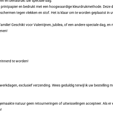
lden en benadrukt uw speciale dag.
rintpapier en bedrukt met een hoogwaardige kleurdrukmethode. Deze di
eschermen tegen vlekken en stof. Het is klaar om te worden geplaatst in
milie! Geschikt voor Valentijnen, jubilea, of een andere speciale dag, en 
enen!
erinnerd te worden!
9 werkdagen, exclusief verzending. Wees geduldig terwijl ik uw bestelling m
aakte natuur geen retourneringen of uitwisselingen accepteer. Als er ec
n!