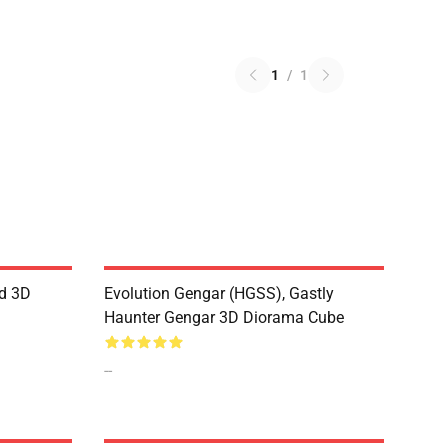
1
/
1
rd 3D
Evolution Gengar (HGSS), Gastly
Haunter Gengar 3D Diorama Cube
--