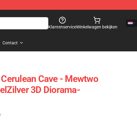
Klantenservice
Winkelwagen bekijken
Contact
Cerulean Cave - Mewtwo
elZilver 3D Diorama-
)