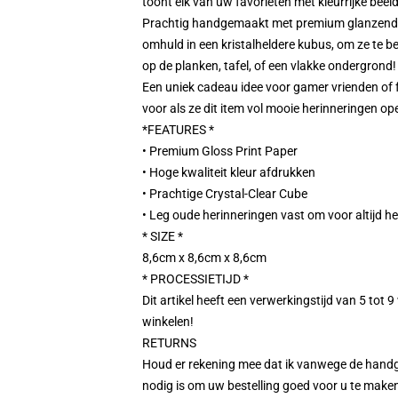
toont elk van uw favorieten met kleurrijke bee
Prachtig handgemaakt met premium glanzend p
omhuld in een kristalheldere kubus, om ze te b
op de planken, tafel, of een vlakke ondergrond!
Een uniek cadeau idee voor gamer vrienden of fa
voor als ze dit item vol mooie herinneringen op
*FEATURES *
• Premium Gloss Print Paper
• Hoge kwaliteit kleur afdrukken
• Prachtige Crystal-Clear Cube
• Leg oude herinneringen vast om voor altijd h
* SIZE *
8,6cm x 8,6cm x 8,6cm
* PROCESSIETIJD *
Dit artikel heeft een verwerkingstijd van 5 tot 
winkelen!
RETURNS
Houd er rekening mee dat ik vanwege de handgem
nodig is om uw bestelling goed voor u te make