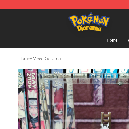
Pokemon Diorama Shop - The Best Store of Pokemon
Home
Home
/
Mew Diorama