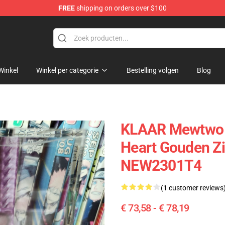
FREE
shipping on orders over $100
 Diorama
Winkel
Winkel per categorie
Bestelling volgen
Blog
KLAAR Mewtwo 
Heart Gouden Zi
NEW2301T4
(1 customer reviews
€ 73,58 - € 78,19