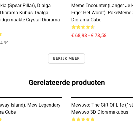
kia (Spear Pillar), Dialga
Meme Encounter (Langer Je K
 Diorama Kubus, Dialga
Erger Het Wordt), PokeMeme
ndgemaakte Crystal Diorama
Diorama Cube
€ 68,98 - € 73,58
4.99
BEKIJK MEER
Gerelateerde producten
way Island), Mew Legendary
Mewtwo: The Gift Of Life (1st
ma Cube
Mewtwo 3D Dioramakubus
--