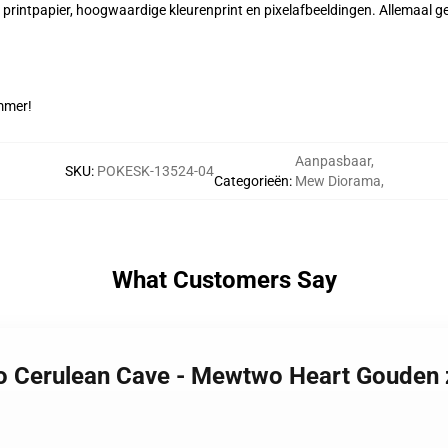
ntpapier, hoogwaardige kleurenprint en pixelafbeeldingen. Allemaal gem
mmer!
Aanpasbaar
,
SKU
:
POKESK-13524-04
Categorieën
:
Mew Diorama
,
What Customers Say
 Cerulean Cave - Mewtwo Heart Gouden z