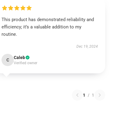
This product has demonstrated reliability and
efficiency; it’s a valuable addition to my
routine.
Dec 19, 2024
Caleb
C
Verified owner
1
/
1