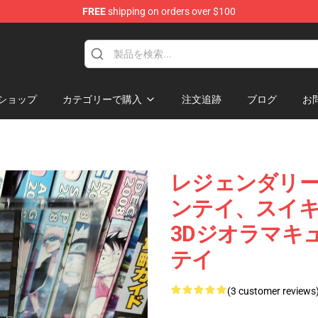
FREE
shipping on orders over $100
 Diorama
ショップ
カテゴリーで購入
注文追跡
ブログ
お
レジェンダリ
ンテイ、スイ
3Dジオラマキ
テイ
(3 customer reviews