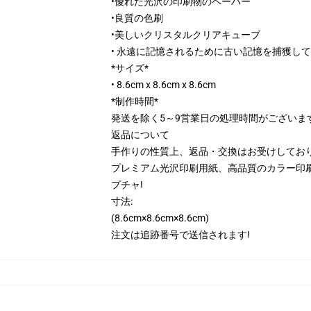
•優れた光沢の印刷物のペーパー
•良質の色刷
•美しいクリスタルクリアキューブ
• 永遠に記憶されるために古い記憶を捕獲して
*サイズ*
• 8.6cm x 8.6cm x 8.6cm
*制作時間*
発送を除く5～9営業日の処理時間がございま
返品について
手作りの性質上、返品・交換はお受けしており
プレミアム光沢印刷用紙、高品質のカラー印
プチャ!
寸法:
(8.6cm×8.6cm×8.6cm)
注文は追跡番号で送信されます!