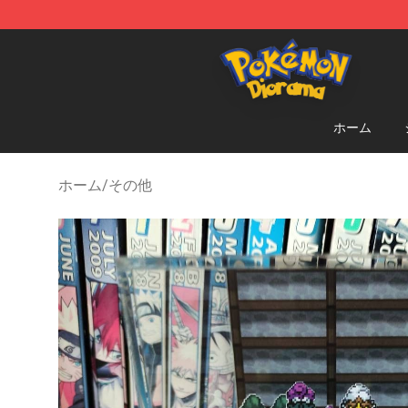
Pokemon Diorama Shop - The Best Store of Pokemon
ホーム
ホーム
/
その他