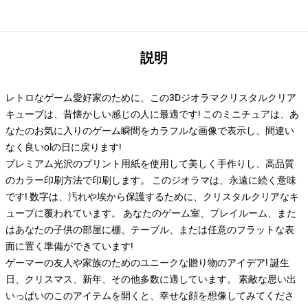
説明
レトロなゲーム愛好家のために、この3Dジオラマクリスタルクリア
キューブは、昔懐かしい感じの人に最適です! このミニチュアは、あ
なたのお気に入りのゲーム瞬間をカラフルな画像で表示し、間違い
なく良いolの日に戻ります!
プレミアム光沢のプリント用紙を使用して美しく手作りし、高品質
のカラー印刷方法で印刷します。 このジオラマは、永遠に続く意味
です! 数字は、汚れや埃から保護するために、クリスタルクリアなキ
ューブに覆われています。 あなたのゲーム室、プレイルーム、また
はあなたの子供の部屋に棚、テーブル、または任意のフラットな表
面に置く準備ができています!
ゲーマーの友人や家族のためのユニークな贈り物のアイデア! 誕生
日、クリスマス、新年、その他多数に適しています。 素敵な思い出
いっぱいのこのアイテムを開くと、幸せな顔を想像してみてくださ