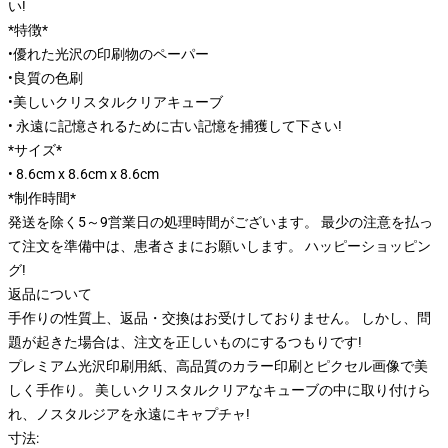
い!
*特徴*
•優れた光沢の印刷物のペーパー
•良質の色刷
•美しいクリスタルクリアキューブ
• 永遠に記憶されるために古い記憶を捕獲して下さい!
*サイズ*
• 8.6cm x 8.6cm x 8.6cm
*制作時間*
発送を除く5～9営業日の処理時間がございます。 最少の注意を払っ
て注文を準備中は、患者さまにお願いします。 ハッピーショッピン
グ!
返品について
手作りの性質上、返品・交換はお受けしておりません。 しかし、問
題が起きた場合は、注文を正しいものにするつもりです!
プレミアム光沢印刷用紙、高品質のカラー印刷とピクセル画像で美
しく手作り。 美しいクリスタルクリアなキューブの中に取り付けら
れ、ノスタルジアを永遠にキャプチャ!
寸法: