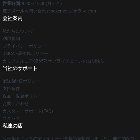
営業時間
: 9:00～18:00(月～金)
電子メール
お問い合わせpokemonジオラマ.com
会社案内
私たちについて
利用規約
プライバシーポリシー
DMCA - 著作権ポリシー
カリフォルニアSB657: サプライチェーンの透明性法
当社のサポート
配送&配送ポリシー
支払条件
返品・返金ポリシー
お問い合わせ
カスタマーサポート(FAQ)
スタッフ
私達の店
ワールドクラスのデザイナーが各製品を制作しました。 個性的なス