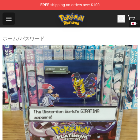
FREE
shipping on orders over $100
Pokemon Diorama Shop - The Best Store of Pokemon D
Open menu
ホーム
/
パスワード