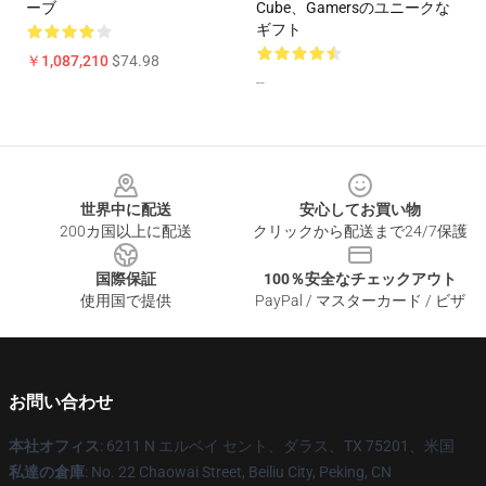
ーブ
Cube、Gamersのユニークな
ギフト
￥1,087,210
$74.98
--
Footer
世界中に配送
安心してお買い物
200カ国以上に配送
クリックから配送まで24/7保護
国際保証
100％安全なチェックアウト
使用国で提供
PayPal / マスターカード / ビザ
お問い合わせ
本社オフィス
: 6211 N エルベイ セント、ダラス、TX 75201、米国
私達の倉庫
: No. 22 Chaowai Street, Beiliu City, Peking, CN