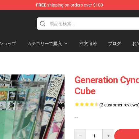
FREE
shipping on orders over $100
 Diorama
ショップ
カテゴリーで購入
注文追跡
ブログ
お
Generation Cynd
Cube
(2 customer reviews
--
Quantity