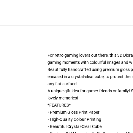
For retro gaming lovers out there, this 3D Dior
gaming moments with colourful images and will 
Beautifully handcrafted using premium gloss pri
encased in a crystal-clear cube, to protect them
any flat surface!
A unique gift idea for gamer friends or family!
lovely memories!
*FEATURES*
• Premium Gloss Print Paper
• High-Quality Colour Printing
• Beautiful Crystal-Clear Cube