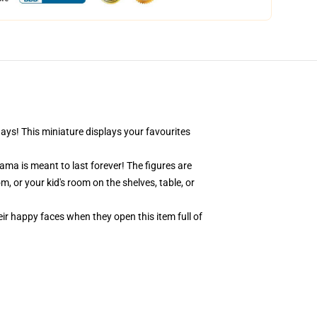
days! This miniature displays your favourites
ama is meant to last forever! The figures are
, or your kid's room on the shelves, table, or
eir happy faces when they open this item full of