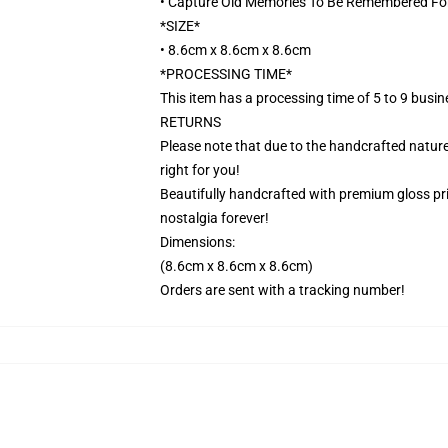
• Capture Old Memories To Be Remembered Fo
*SIZE*
• 8.6cm x 8.6cm x 8.6cm
*PROCESSING TIME*
This item has a processing time of 5 to 9 busi
RETURNS
Please note that due to the handcrafted nature,
right for you!
Beautifully handcrafted with premium gloss prin
nostalgia forever!
Dimensions:
(8.6cm x 8.6cm x 8.6cm)
Orders are sent with a tracking number!