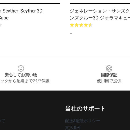
n Scyther- Scyther 3D
ジェネレーション・サンズク
Cube
ンズクルー3D ジオラマキュ
--
安心してお買い物
国際保証
ックから配送まで24/7保護
使用国で提供
当社のサポート
いて
配送&配送ポリシー
支払条件