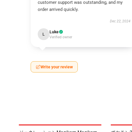
customer support was outstanding, and my
order arrived quickly.
Dec 22, 2024
Luke
L
Verified owner
Write your review