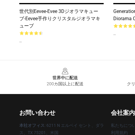
世代別Eevee-Evee 3Dジオラマキュー
Generatio
ブ-Eevee手作りクリスタルジオラマキ
Diorama 
ューブ
--
--
Footer
世界中に配送
200カ国以上に配送
クリ
お問い合わせ
会社案内
本社オフィス
: 6211 N エルベイ セント、ダラ
私たちにつ
ス、TX 75201、米国
利用規約