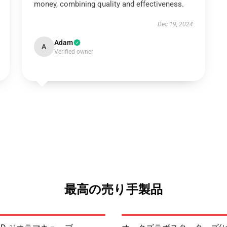
money, combining quality and effectiveness.
Dec 19, 2024
Adam
A
Verified owner
最高の売り手製品