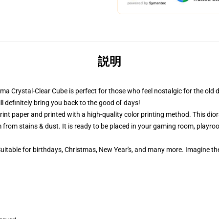
説明
ama Crystal-Clear Cube is perfect for those who feel nostalgic for the old 
definitely bring you back to the good ol' days!
nt paper and printed with a high-quality color printing method. This dior
 from stains & dust. It is ready to be placed in your gaming room, playroom
 Suitable for birthdays, Christmas, New Year's, and many more. Imagine th