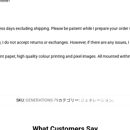
rever!
ness days excluding shipping. Please be patient while I prepare your orde
 I do not accept returns or exchanges. However, if there are any issues, I
t paper, high quality colour printing and pixel images. All mounted within
SKU
:
GENERATIONS-79
カテゴリー
:
ジェネレーション
,
What Customers Say