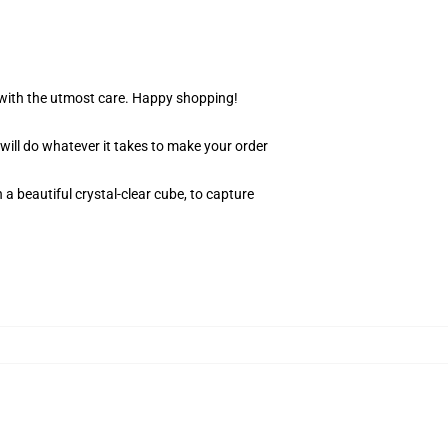
r with the utmost care. Happy shopping!
 will do whatever it takes to make your order
 a beautiful crystal-clear cube, to capture