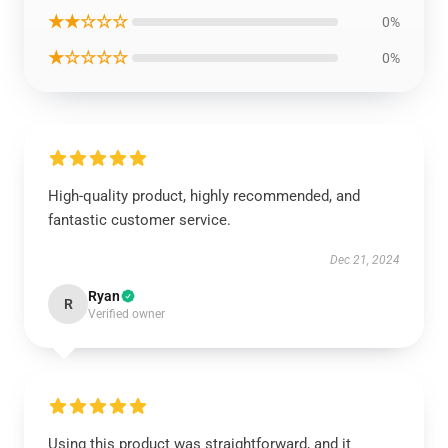
★★☆☆☆
0%
★☆☆☆☆
0%
High-quality product, highly recommended, and
fantastic customer service.
Dec 21, 2024
Ryan
R
Verified owner
Using this product was straightforward, and it