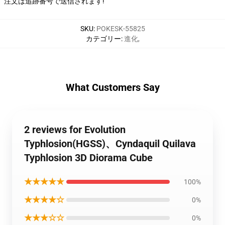
注文は追跡番号で送信されます!
SKU
:
POKESK-55825
カテゴリー
:
進化
,
What Customers Say
2 reviews for Evolution
Typhlosion(HGSS)、Cyndaquil Quilava
Typhlosion 3D Diorama Cube
★★★★★
100%
★★★★☆
0%
★★★☆☆
0%