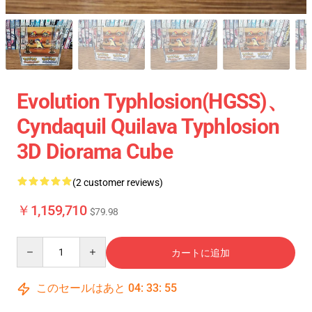
Evolution Typhlosion(HGSS)、
Cyndaquil Quilava Typhlosion
3D Diorama Cube
(2 customer reviews)
￥1,159,710
$79.98
Quantity
カートに追加
このセールはあと
04
:
33
:
54