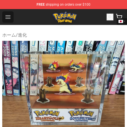
FREE
shipping on orders over $100
Pokemon Diorama Shop - The Best Store of Pokemon D
Open menu
ホーム
/
進化