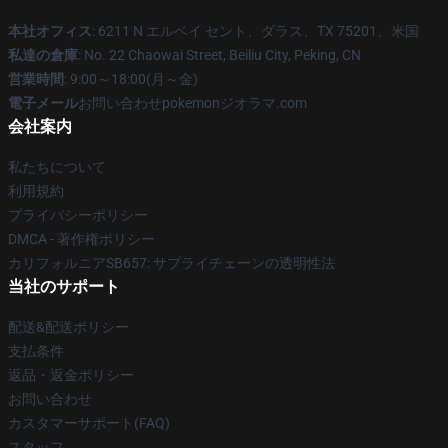
本社オフィス
: 6211 N エルベイ セント、ダラス、TX 75201、米国
私達の倉庫
: No. 22 Chaowai Street, Beiliu City, Peking, CN
営業時間
: 9:00～18:00(月～金)
電子メール
お問い合わせpokemonジオラマ.com
会社案内
私たちについて
利用規約
プライバシーポリシー
DMCA - 著作権ポリシー
カリフォルニアSB657: サプライチェーンの透明性法
当社のサポート
配送&配送ポリシー
支払条件
返品・返金ポリシー
お問い合わせ
カスタマーサポート(FAQ)
スタッフ