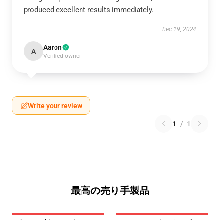
produced excellent results immediately.
Dec 19, 2024
Aaron
A
Verified owner
Write your review
1
/
1
最高の売り手製品