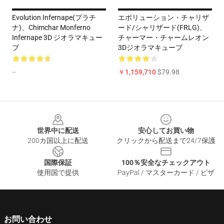
Evolution Infernape(プラチ
エボリューション・チャリザ
ナ)、Chimchar Monferno
ード/シャリザード(FRLG)、
Infernape 3D ジオラマキュー
チャーマー・チャームレオン
ブ
3Dジオラマキューブ
--
￥1,159,710
$79.98
Footer
世界中に配送
安心してお買い物
200カ国以上に配送
クリックから配送まで24/7保護
国際保証
100％安全なチェックアウト
使用国で提供
PayPal / マスターカード / ビザ
お問い合わせ