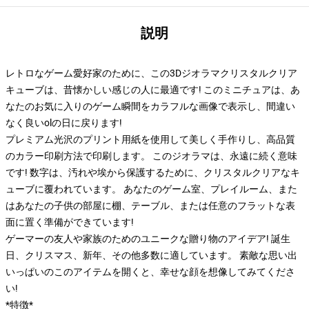
説明
レトロなゲーム愛好家のために、この3Dジオラマクリスタルクリア
キューブは、昔懐かしい感じの人に最適です! このミニチュアは、あ
なたのお気に入りのゲーム瞬間をカラフルな画像で表示し、間違い
なく良いolの日に戻ります!
プレミアム光沢のプリント用紙を使用して美しく手作りし、高品質
のカラー印刷方法で印刷します。 このジオラマは、永遠に続く意味
です! 数字は、汚れや埃から保護するために、クリスタルクリアなキ
ューブに覆われています。 あなたのゲーム室、プレイルーム、また
はあなたの子供の部屋に棚、テーブル、または任意のフラットな表
面に置く準備ができています!
ゲーマーの友人や家族のためのユニークな贈り物のアイデア! 誕生
日、クリスマス、新年、その他多数に適しています。 素敵な思い出
いっぱいのこのアイテムを開くと、幸せな顔を想像してみてくださ
い!
*特徴*